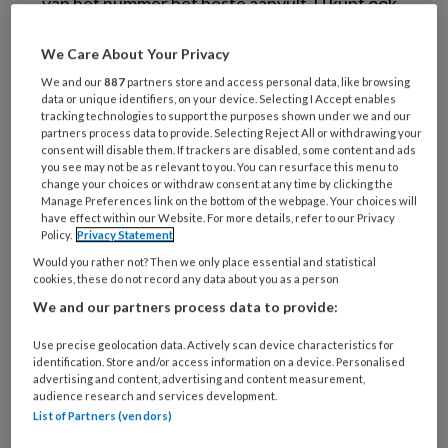
van het nummer het beste aanvult. U kunt ook
artikelen en opinies aanbieden voor onze
We Care About Your Privacy
website. Deze worden gepresenteerd in de
elektronische nieuwsbrief met een link naar
We and our
887
partners store and access personal data, like browsing
data or unique identifiers, on your device. Selecting I Accept enables
het artikel op een van de themapagina’s.
tracking technologies to support the purposes shown under we and our
partners process data to provide. Selecting Reject All or withdrawing your
consent will disable them. If trackers are disabled, some content and ads
Voor het uiteindelijke artikel graag deze
you see may not be as relevant to you. You can resurface this menu to
adviezen opvolgen:
change your choices or withdraw consent at any time by clicking the
Manage Preferences link on the bottom of the webpage. Your choices will
have effect within our Website. For more details, refer to our Privacy
Hou uw verhaal beknopt: maximaal 1000
Policy.
Privacy Statement
woorden. Kom snel ter zake, de doelgroep is
Would you rather not? Then we only place essential and statistical
cookies, these do not record any data about you as a person
bekend met de ontwikkelingen dus
We and our partners process data to provide:
algemene inleidingen zijn overbodig.
Wees kwistig met voorbeelden. Eén
Use precise geolocation data. Actively scan device characteristics for
identification. Store and/or access information on a device. Personalised
praktijkvoorbeeld maakt meer duidelijk dan
advertising and content, advertising and content measurement,
audience research and services development.
vele theoretische zinnen.
List of Partners (vendors)
Schrijf actieve zinnen. Dus niet: ‘Er wordt