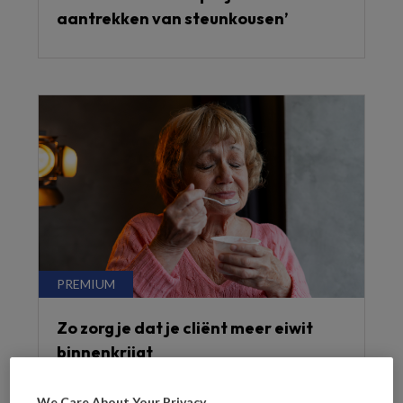
aantrekken van steunkousen’
Zo zorg je dat je cliënt meer eiwit
binnenkrijgt
We Care About Your Privacy