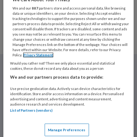
We and our
887
partners store and access personal data, like browsing
data or unique identifiers, on your device. Selecting I Accept enables
tracking technologies to support the purposes shown under we and our
partners process data to provide. Selecting Reject All or withdrawing your
Meer artikelen
consent will disable them. If trackers are disabled, some content and ads
you see may not be as relevant to you. You can resurface this menu to
change your choices or withdraw consent at any time by clicking the
Manage Preferences link on the bottom of the webpage. Your choices will
have effect within our Website. For more details, refer to our Privacy
Policy.
Privacy Statement
Would you rather not? Then we only place essential and statistical
Premium
cookies, these do not record any data about you as a person
We and our partners process data to provide:
Use precise geolocation data. Actively scan device characteristics for
identification. Store and/or access information on a device. Personalised
advertising and content, advertising and content measurement,
audience research and services development.
List of Partners (vendors)
Manage Preferences