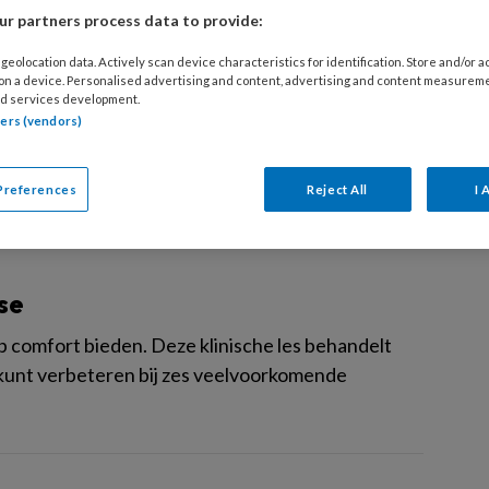
r partners process data to provide:
geolocation data. Actively scan device characteristics for identification. Store and/or 
gedrag bij FTD
 on a device. Personalised advertising and content, advertising and content measurem
d services development.
 bepaalde vorm van dementie die onder meer
tners (vendors)
 gedragsproblemen.
Preferences
Reject All
I 
se
op comfort bieden. Deze klinische les behandelt
e kunt verbeteren bij zes veelvoorkomende