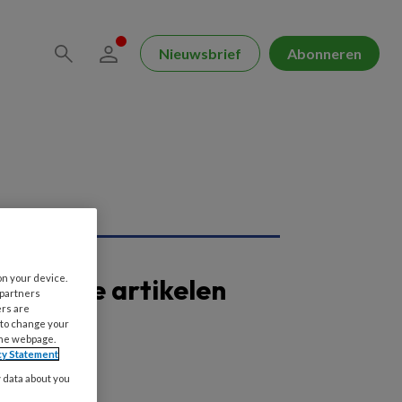
Nieuwsbrief
Abonneren
on your device.
opulaire artikelen
 partners
ers are
 to change your
the webpage.
cy Statement
y data about you