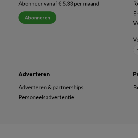
Abonneer vanaf € 5,33 per maand
R
E-
Abonneren
V
Vo
Adverteren
P
Adverteren & partnerships
B
Personeelsadvertentie