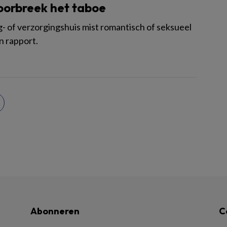
Doorbreek het taboe
g- of verzorgingshuis mist romantisch of seksueel
n rapport.
Abonneren
C