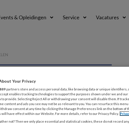
vents & Opleidingen
Service
Vacatures
ELEN
About Your Privacy
889
partners store and access personal data, like browsing data or unique identifiers, 
P
 Accept enables tracking technologies to support the purposes shown under we and our
 to provide. Selecting Reject All or withdrawing your consent will disable them. If track
me content and ads you see may not be as relevant to you. You can resurface this menu
ithdraw consent at any time by clicking the Manage Preferences link on the bottom of 
 will have effect within our Website. For more details, refer to our Privacy Policy.
Priva
 deze auteur
ther not? Then we only place essential and statistical cookies, these do not record an