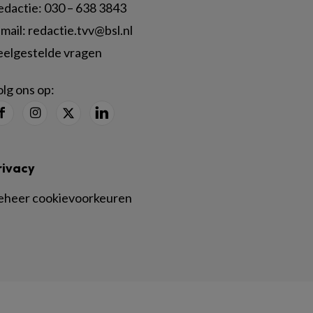
edactie:
030 – 638 3843
mail:
redactie.tvv@bsl.nl
eelgestelde vragen
lg ons op:
rivacy
eheer cookievoorkeuren