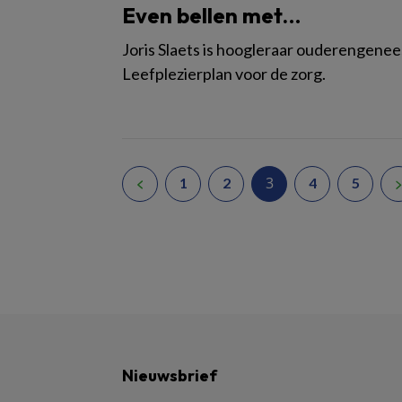
Even bellen met…
Joris Slaets is hoogleraar ouderengenee
Leefplezierplan voor de zorg.
3
1
2
4
5
Nieuwsbrief