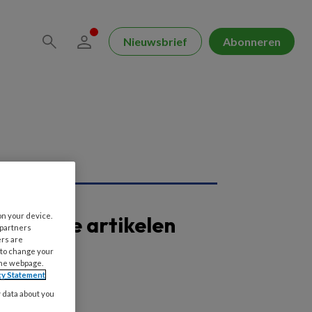
Nieuwsbrief
Abonneren
on your device.
opulaire artikelen
 partners
ers are
 to change your
the webpage.
cy Statement
y data about you