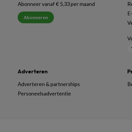
Abonneer vanaf € 5,33 per maand
R
E-
Abonneren
V
Vo
Adverteren
P
Adverteren & partnerships
B
Personeelsadvertentie