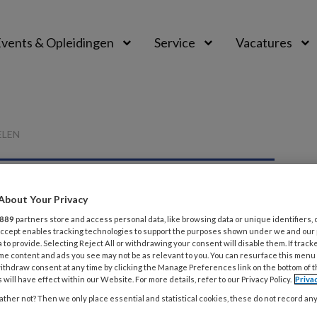
vents & Opleidingen
Service
Vacatures
ELEN
About Your Privacy
889
partners store and access personal data, like browsing data or unique identifiers, 
P
 Accept enables tracking technologies to support the purposes shown under we and our
 to provide. Selecting Reject All or withdrawing your consent will disable them. If track
me content and ads you see may not be as relevant to you. You can resurface this menu
ithdraw consent at any time by clicking the Manage Preferences link on the bottom of 
 will have effect within our Website. For more details, refer to our Privacy Policy.
Priva
 deze auteur
ther not? Then we only place essential and statistical cookies, these do not record an