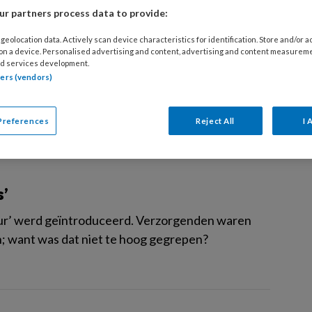
r partners process data to provide:
geolocation data. Actively scan device characteristics for identification. Store and/or 
anylpleisters
 on a device. Personalised advertising and content, advertising and content measurem
d services development.
rnstige pijnklachten. Wat zijn de aandachtspunten
tners (vendors)
n en veilig mee om te gaan?
Preferences
Reject All
I 
’
deur’ werd geïntroduceerd. Verzorgenden waren
; want was dat niet te hoog gegrepen?