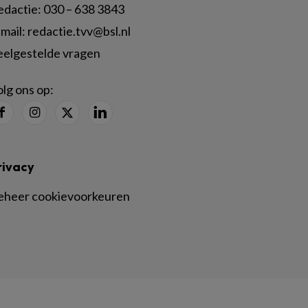
edactie:
030 – 638 3843
mail:
redactie.tvv@bsl.nl
eelgestelde vragen
lg ons op:
rivacy
eheer cookievoorkeuren