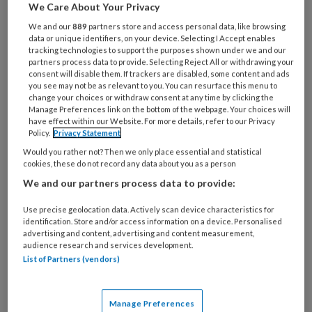
Goed reageren
We Care About Your Privacy
We and our
889
partners store and access personal data, like browsing
Hoe complexer het gedrag van een cliënt is,
data or unique identifiers, on your device. Selecting I Accept enables
tracking technologies to support the purposes shown under we and our
des te belangrijker het is dat je als verzorgende
partners process data to provide. Selecting Reject All or withdrawing your
consent will disable them. If trackers are disabled, some content and ads
op de juiste manier reageert: ‘Want als je
you see may not be as relevant to you. You can resurface this menu to
geïrriteerd op het gedrag van de bewoner
change your choices or withdraw consent at any time by clicking the
Manage Preferences link on the bottom of the webpage. Your choices will
reageert, zal het onbegrepen gedrag
have effect within our Website. For more details, refer to our Privacy
waarschijnlijk alleen maar toenemen.’
Policy.
Privacy Statement
Would you rather not? Then we only place essential and statistical
Botsen van behoeftes
cookies, these do not record any data about you as a person
We and our partners process data to provide:
Moet je dan je eigen emoties uitschakelen?
Use precise geolocation data. Actively scan device characteristics for
identification. Store and/or access information on a device. Personalised
Nee, dat is vrijwel onmogelijk, stelt Moors.
advertising and content, advertising and content measurement,
‘Iedereen neemt zijn eigen persoon mee in zijn
audience research and services development.
List of Partners (vendors)
werk. Dat wil zeggen: wie je bent, met je eigen
normen en waarden, achtergrond, opvoeding.
Dat kun je niet uitvlakken, want het kan ook
Manage Preferences