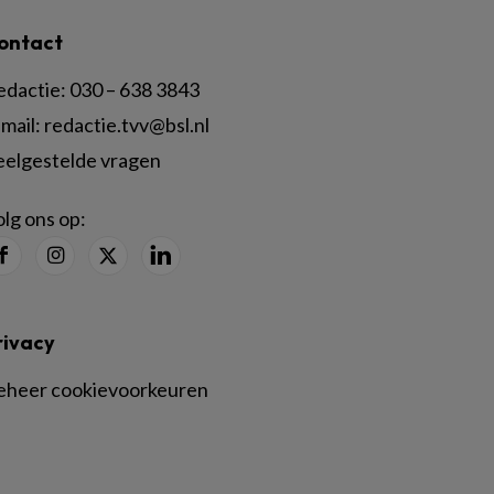
ontact
edactie:
030 – 638 3843
mail:
redactie.tvv@bsl.nl
eelgestelde vragen
lg ons op:
rivacy
eheer cookievoorkeuren