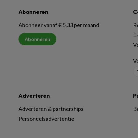
Abonneren
C
Abonneer vanaf € 5,33 per maand
R
E-
Abonneren
V
Vo
Adverteren
P
Adverteren & partnerships
B
Personeelsadvertentie