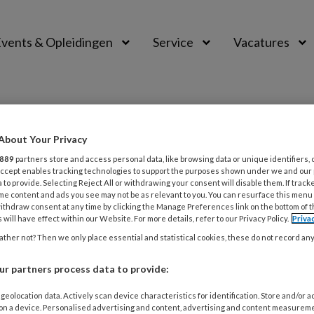
vents & Opleidingen
Service
Vacatures
About Your Privacy
889
partners store and access personal data, like browsing data or unique identifiers, 
 Accept enables tracking technologies to support the purposes shown under we and our
 to provide. Selecting Reject All or withdrawing your consent will disable them. If track
me content and ads you see may not be as relevant to you. You can resurface this menu
ithdraw consent at any time by clicking the Manage Preferences link on the bottom of 
 will have effect within our Website. For more details, refer to our Privacy Policy.
Priva
ther not? Then we only place essential and statistical cookies, these do not record an
MBER 2025
NIEUWS
r partners process data to provide:
lijk duurzamer werken met de GREEN-Z 
geolocation data. Actively scan device characteristics for identification. Store and/or 
 on a device. Personalised advertising and content, advertising and content measurem