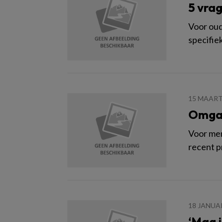
5 vra
Voor oud
specifie
15 MAART
Omgaa
Voor mens
recent 
18 JANUA
‘Mag i