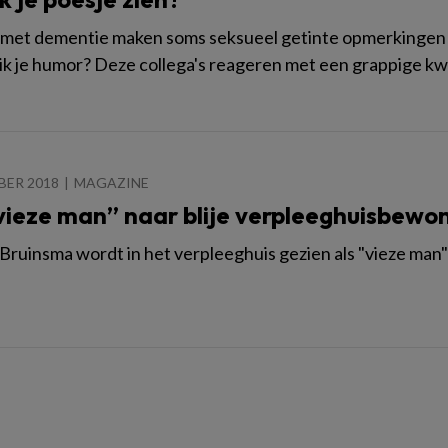
met dementie maken soms seksueel getinte opmerkingen 
ik je humor? Deze collega's reageren met een grappige kw
BER 2018
MAGAZINE
vieze man” naar blije verpleeghuisbewo
ruinsma wordt in het verpleeghuis gezien als "vieze man"