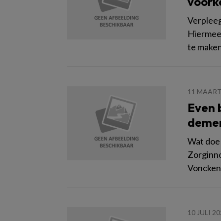
voork
Verpleeg
Hiermee 
te maken
11 MAART
Even 
demen
Wat doe 
Zorginno
Voncken:
10 JULI 2