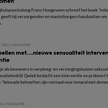
omen’
huispsycholoog Frans Hoogeveen schreef het boek ‘Intimite
geeft hij verzorgenden en mantelzorgers handvatten om in
.
 2022
MAGAZINE
bellen met….nieuwe sensualiteit interve
tie
je als bewoners in verpleeg- en verzorgingshuizen seksu
vatiebedrijf Qwiek bedacht een interventie en probeert 
 'Seksuele behoeften zijn normaal voor iemand met demen
020
MAGAZINE