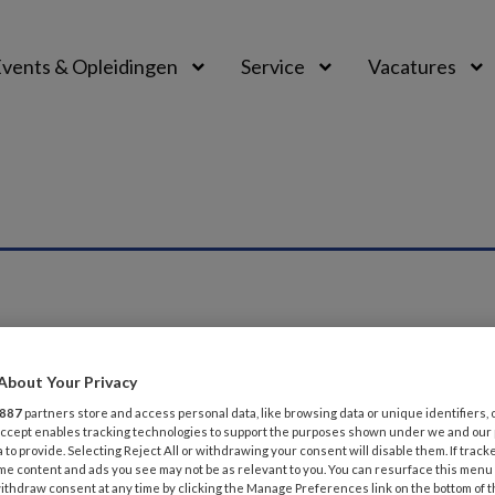
vents & Opleidingen
Service
Vacatures
About Your Privacy
887
partners store and access personal data, like browsing data or unique identifiers, 
TUS 2022
NIEUWS
 Accept enables tracking technologies to support the purposes shown under we and our
: cliënt wordt seksueel opgewonden bij 
 to provide. Selecting Reject All or withdrawing your consent will disable them. If track
me content and ads you see may not be as relevant to you. You can resurface this menu
ithdraw consent at any time by clicking the Manage Preferences link on the bottom of 