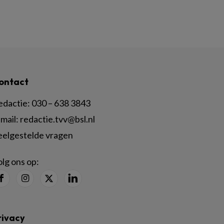
ontact
edactie:
030 – 638 3843
mail:
redactie.tvv@bsl.nl
eelgestelde vragen
lg ons op:
rivacy