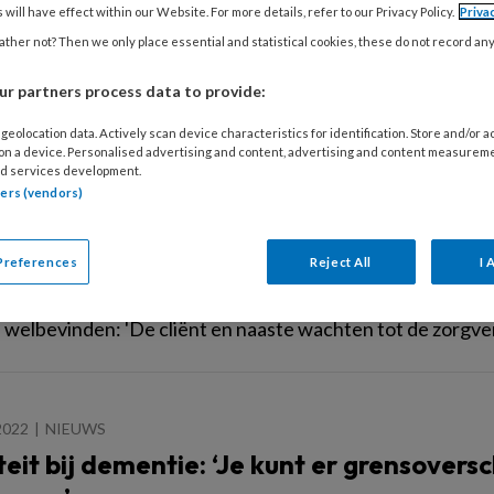
e om met een cliënt die seksueel opgewonden raakt tijdens 
 will have effect within our Website. For more details, refer to our Privacy Policy.
Priva
e washand langs de vagina gaat? Noëlle Sant, expert Intimite
ther not? Then we only place essential and statistical cookies, these do not record an
ps aan de hand van een casus.
r partners process data to provide:
geolocation data. Actively scan device characteristics for identification. Store and/or 
 on a device. Personalised advertising and content, advertising and content measurem
022
NIEUWS
d services development.
 aandacht nodig voor naasten van cliënt
tners (vendors)
eners moeten meer aandacht hebben voor naasten van cli
Preferences
Reject All
I 
t van leven van de cliënt én zijn naaste te verbeteren, conc
onderzoek bij het Integraal Kankercentrum Nederland (IK
 welbevinden: 'De cliënt en naaste wachten tot de zorgver
2022
NIEUWS
teit bij dementie: ‘Je kunt er grensover