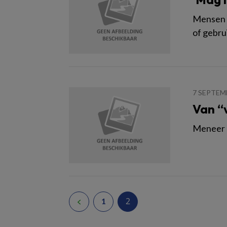
Mensen 
of gebru
7 SEPTEM
Van “
Meneer B
2
1