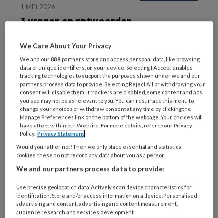
1 MEI 2026
3 vragen en antwoorden
over de Enkel-Arm-
Index (EAI)
We Care About Your Privacy
We and our
889
partners store and access personal data, like browsing
data or unique identifiers, on your device. Selecting I Accept enables
tracking technologies to support the purposes shown under we and our
partners process data to provide. Selecting Reject All or withdrawing your
consent will disable them. If trackers are disabled, some content and ads
you see may not be as relevant to you. You can resurface this menu to
change your choices or withdraw consent at any time by clicking the
12 NOVEMBER 2025
Manage Preferences link on the bottom of the webpage. Your choices will
have effect within our Website. For more details, refer to our Privacy
Zwachtelen met korte
Policy.
Privacy Statement
rek: aandachtspunten en
Would you rather not? Then we only place essential and statistical
tips
cookies, these do not record any data about you as a person
We and our partners process data to provide:
Use precise geolocation data. Actively scan device characteristics for
identification. Store and/or access information on a device. Personalised
advertising and content, advertising and content measurement,
audience research and services development.