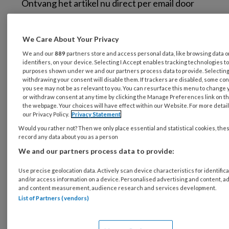
Ontvang het artikel nu direct per email door
het formulier hiernaast in te vullen.
We Care About Your Privacy
We and our
889
partners store and access personal data, like browsing data 
identifiers, on your device. Selecting I Accept enables tracking technologies t
purposes shown under we and our partners process data to provide. Selecting 
withdrawing your consent will disable them. If trackers are disabled, some co
you see may not be as relevant to you. You can resurface this menu to change 
or withdraw consent at any time by clicking the Manage Preferences link on th
the webpage. Your choices will have effect within our Website. For more details
our Privacy Policy.
Privacy Statement
Would you rather not? Then we only place essential and statistical cookies, the
record any data about you as a person
We and our partners process data to provide:
Use precise geolocation data. Actively scan device characteristics for identifica
and/or access information on a device. Personalised advertising and content, a
and content measurement, audience research and services development.
List of Partners (vendors)