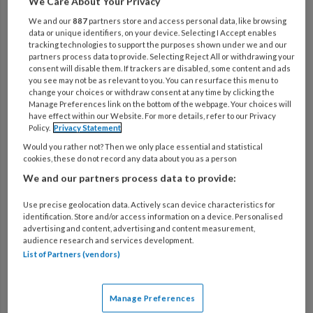
We Care About Your Privacy
14 JULI 2026
We and our
887
partners store and access personal data, like browsing
Samenwerken met
data or unique identifiers, on your device. Selecting I Accept enables
tracking technologies to support the purposes shown under we and our
mantelzorgers: stappenplan
partners process data to provide. Selecting Reject All or withdrawing your
consent will disable them. If trackers are disabled, some content and ads
you see may not be as relevant to you. You can resurface this menu to
change your choices or withdraw consent at any time by clicking the
14 JULI 2026
Manage Preferences link on the bottom of the webpage. Your choices will
have effect within our Website. For more details, refer to our Privacy
Claimend gedrag van naasten
Policy.
Privacy Statement
Would you rather not? Then we only place essential and statistical
cookies, these do not record any data about you as a person
We and our partners process data to provide:
14 JULI 2026
Mantelzorger en verzorgende ig
Use precise geolocation data. Actively scan device characteristics for
identification. Store and/or access information on a device. Personalised
| Onmisbaar op het werk én
advertising and content, advertising and content measurement,
audience research and services development.
thuis
List of Partners (vendors)
14 JULI 2026
Manage Preferences