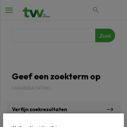
Geef een zoekterm op
( 604 RESULTATEN )
Verfijn zoekresultaten