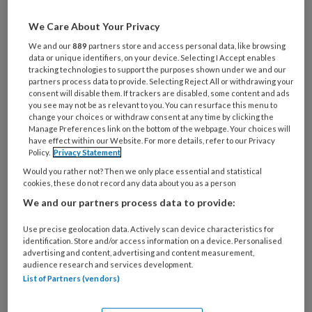
verstandig, want het metabolisme van je
lichaam staat ’s nachts lager ingesteld.
We Care About Your Privacy
Dus je verwerkt eten minder goed. Je
We and our
889
partners store and access personal data, like browsing
data or unique identifiers, on your device. Selecting I Accept enables
darmen zijn er niet op ingesteld en de
tracking technologies to support the purposes shown under we and our
aanmaak van insuline is ook minder. Met
partners process data to provide. Selecting Reject All or withdrawing your
consent will disable them. If trackers are disabled, some content and ads
als gevolg dat je stoelgang verstoord
you see may not be as relevant to you. You can resurface this menu to
change your choices or withdraw consent at any time by clicking the
raakt en er overgewicht kan ontstaan.
Manage Preferences link on the bottom of the webpage. Your choices will
Daarnaast breng je je bioritme in de war,
have effect within our Website. For more details, refer to our Privacy
Policy.
Privacy Statement
waardoor slapen moeizamer gaat.’
Would you rather not? Then we only place essential and statistical
cookies, these do not record any data about you as a person
We and our partners process data to provide:
Use precise geolocation data. Actively scan device characteristics for
identification. Store and/or access information on a device. Personalised
advertising and content, advertising and content measurement,
audience research and services development.
List of Partners (vendors)