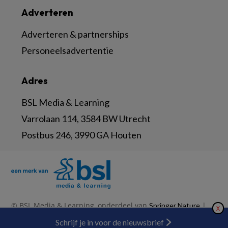
Adverteren
Adverteren & partnerships
Personeelsadvertentie
Adres
BSL Media & Learning
Varrolaan 114, 3584 BW Utrecht
Postbus 246, 3990 GA Houten
© BSL Media & Learning, onderdeel van
|
Springer Nature
X
|
|
Privacy Statement
Disclaimer
Voorwaarden
Nieuwsbrief
Schrijf je in voor de nieuwsbrief
Abonneren