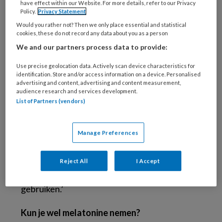
have effect within our Website. For more details, refer to our Privacy
CBD-olie. Daarnaast hoor ik wel eens van een
Policy.
Privacy Statement
patiënt dat hij via via aan CBD of THC olie
Would you rather not? Then we only place essential and statistical
gekomen is, bijvoorbeeld van een buurman.
cookies, these do not record any data about you as a person
Dan weet je ook niet wat de sterkte is en wat
We and our partners process data to provide:
er precies inzit.’
Use precise geolocation data. Actively scan device characteristics for
identification. Store and/or access information on a device. Personalised
Maar als het echt hélpt.. is het dan niet een
advertising and content, advertising and content measurement,
audience research and services development.
kwestie van baat het niet, dan schaadt het
List of Partners (vendors)
niet?
Manage Preferences
‘Nee, want we weten dus niet of het werkt,
maar óók niet of het schadelijk is. Het doet wel
iets met je zenuwstelsel en kan mogelijk
Reject All
I Accept
bijwerkingen hebben. Ik raad dus af om dit te
gebruiken.’
Kun je wel melatonine nemen?