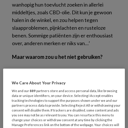
wanhopig hun toevlucht zoeken in allerlei
middeltjes, zoals CBD-olie. Dit kun je gewoon
halen in de winkel, en zou helpen tegen
slaapproblemen, pijnklachten en rusteloze
benen. Sommige patiënten zijn er enthousiast
over, anderen merken er niks van…’
Maar waarom zou u het niet gebruiken?
‘Omdat er geen wetenschappelijk bewijs is dat
het helpt. Ten eerste weten we niet wat het
We Care About Your Privacy
precies doet met de slaap. Er zijn aanwijzingen
We and our
889
partners store and access personal data, like browsing
dat je er sneller van in slaap valt, maar we
data or unique identifiers, on your device. Selecting I Accept enables
weten nog niet goed wat de kwaliteit van je
tracking technologies to support the purposes shown under we and our
partners process data to provide. Selecting Reject All or withdrawing your
slaap is en of je er goed mee doorslaapt. Ten
consent will disable them. If trackers are disabled, some content and ads
you see may not be as relevant to you. You can resurface this menu to
tweede weten we niet wat de
change your choices or withdraw consent at any time by clicking the
langetermijngevolgen zijn van het gebruik van
Manage Preferences link on the bottom of the webpage. Your choices will