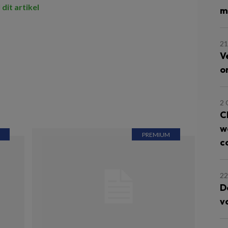
 dit artikel
m
2
V
o
2
C
w
c
22
D
v