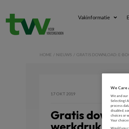
Vakinformatie
E
TVV
HOME
NIEUWS
GRATIS DOWNLOAD: E-BO
We Care 
17 OKT 2019
We and our
Selecting I
process data
Gratis downlo
disabled, so
choices or w
Your choices
werkdruk in de
Would you ra