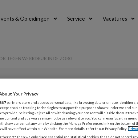
vents & Opleidingen
Service
Vacatures
OK TEGEN WERKDRUK IN DE ZORG
About Your Privacy
G
Opslaan
Reacties
Delen
0
887
partners store and access personal data, like browsing data or unique identifiers, 
v
 Accept enables tracking technologies to support the purposes shown under we and our
 to provide. Selecting Reject All or withdrawing your consent will disable them. If track
ad: e-book tegen
me content and ads you see may not be as relevant to you. You can resurface this menu
ithdraw consent at any time by clicking the Manage Preferences link on the bottom of 
B
 will have effect within our Website. For more details, refer to our Privacy Policy.
Priva
 zorg
E
ther not? Then we only place essential and statistical cookies, these do not record an