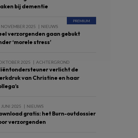
aken bij dementie
1 NOVEMBER 2025
NIEUWS
eel verzorgenden gaan gebukt
nder ‘morele stress’
 OKTOBER 2025
ACHTERGROND
liëntondersteuner verlicht de
erkdruk van Christine en haar
ollega’s
 JUNI 2025
NIEUWS
ownload gratis: het Burn-outdossier
oor verzorgenden