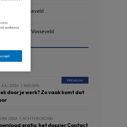
egeleider Vosseveld
EMHART | SOEST
access
ent, audience
elpende Plus - Vosseveld
EMHART | SOEST
Accept
ees ook
 JULI 2026
NIEUWS
iek door je werk? Zo vaak komt dat
oor
JUNI 2026
ACHTERGROND
ownload gratis: het dossier Contact