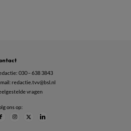
ontact
edactie:
030 – 638 3843
mail:
redactie.tvv@bsl.nl
eelgestelde vragen
lg ons op: