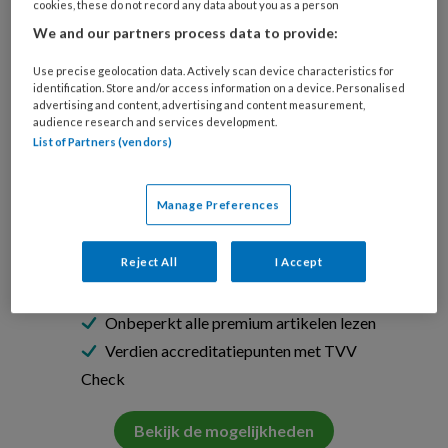
Meneer Cornelissen heeft dementie en
cookies, these do not record any data about you as a person
We and our partners process data to provide:
woont
Use precise geolocation data. Actively scan device characteristics for
identification. Store and/or access information on a device. Personalised
advertising and content, advertising and content measurement,
PREMIUM
audience research and services development.
List of Partners (vendors)
Wil je dit artikel lezen?
Manage Preferences
Neem een maandabonnement op TVV
voor maar €6,- per maand!
Reject All
I Accept
Onbeperkt alle premium artikelen lezen
Verdien accreditatiepunten met TVV
Check
Bekijk de mogelijkheden