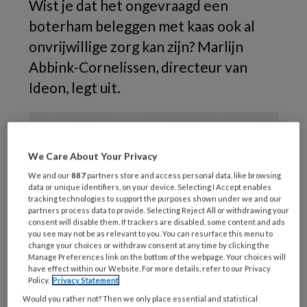
Wist je dat het ongevraagd een
boterham beleggen met kaas ook al
onvrijwillige zorg kan zijn? Marlijn
Abbink-Cornelissen, directeur van
Ideon, legt uit.
We Care About Your Privacy
We and our
887
partners store and access personal data, like browsing
data or unique identifiers, on your device. Selecting I Accept enables
tracking technologies to support the purposes shown under we and our
partners process data to provide. Selecting Reject All or withdrawing your
consent will disable them. If trackers are disabled, some content and ads
you see may not be as relevant to you. You can resurface this menu to
change your choices or withdraw consent at any time by clicking the
Manage Preferences link on the bottom of the webpage. Your choices will
have effect within our Website. For more details, refer to our Privacy
Policy.
Privacy Statement
Foto: Viktor / stock.adobe.com
Would you rather not? Then we only place essential and statistical