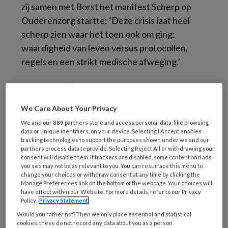
zij samen met Borst het manifest Scherp op
Ouderenzorg startte: ‘Deze crisis laat heel
scherp zien waar het toen ook om ging:
waardigheid van leven versus protocollen,
regels en een strikt medische afweging.’
Waardig sterven
We Care About Your Privacy
De twee vinden dat Rutte zich niet alleen door
We and our
889
partners store and access personal data, like browsing
virologen en experts op het gebied van
data or unique identifiers, on your device. Selecting I Accept enables
tracking technologies to support the purposes shown under we and our
infectiepreventie moet laten adviseren, maar
partners process data to provide. Selecting Reject All or withdrawing your
ook door psychologen en ethici. ‘En ik hoop dat
consent will disable them. If trackers are disabled, some content and ads
you see may not be as relevant to you. You can resurface this menu to
hij daarnaar luistert’, zegt Borst, ‘en dat ze niet
change your choices or withdraw consent at any time by clicking the
Manage Preferences link on the bottom of the webpage. Your choices will
alleen maar gefocust zijn op
have effect within our Website. For more details, refer to our Privacy
gezondheidgezondheidgezondheid, maar ook
Policy.
Privacy Statement
kijken naar de mentale staat.’ ‘Als je in een
Would you rather not? Then we only place essential and statistical
cookies, these do not record any data about you as a person
verpleeghuis zit, ga je dood’, vult Gaemers aan.