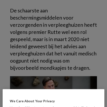
De schaarste aan
beschermingsmiddelen voor
verzorgenden in verpleeghuizen heeft
volgens premier Rutte wel een rol
gespeeld, maar is in maart 2020 niet
leidend geweest bij het advies aan
verpleeghuizen dat het vanuit medisch
oogpunt niet nodig was om
bijvoorbeeld mondkapjes te dragen.
We Care About Your Privacy