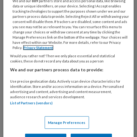
We and our
889
partners store and access personal data, like browsing
data or unique identifiers, on your device. Selecting I Accept enables
tracking technologies to support the purposes shown under we and our
partners process data to provide. Selecting Reject All or withdrawing your
consent will disable them. If trackers are disabled, some content and ads
you see may not be as relevant to you. You can resurface this menu to
change your choices or withdraw consent at any time by clicking the
Manage Preferences link on the bottom of the webpage. Your choices will
Mark Rutte tijdens het debat. Foto: Bart Maat (ANP)
have effect within our Website. For more details, refer to our Privacy
Policy.
Privacy Statement
De Kamer debatteert momenteel met vier
Would you rather not? Then we only place essential and statistical
verantwoordelijke ministers over het
eerste
cookies, these do not record any data about you as a person
rapport
van de Onderzoeksraad voor
We and our partners process data to provide:
Veiligheid (OVV) over het handelen van de
Use precise geolocation data. Actively scan device characteristics for
overheid tijdens de coronacrisis. Hierin werd
identification. Store and/or access information on a device. Personalised
onder meer geconcludeerd dat er in de eerste
advertising and content, advertising and content measurement,
audience research and services development.
maanden van de coronacrisis veel te weinig
List of Partners (vendors)
oog was voor de zorg in verpleeghuizen, waar
zich een ‘stille ramp’ voltrok.
Manage Preferences