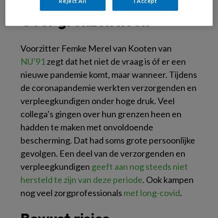
Reject All
I Accept
Over grenzen heen
Voorzitter Femke Merel van Kooten van
NU’91
zegt dat het niet de vraag is óf er een
nieuwe pandemie komt, maar wanneer. Tijdens
de coronapandemie werkten verzorgenden en
verpleegkundigen onder hoge druk. Veel
collega’s gingen over hun grenzen heen en
hadden te maken met onvoldoende
bescherming. Dat had soms grote persoonlijke
gevolgen. Een deel van de verzorgenden en
verpleegkundigen
geeft aan nog steeds niet
hersteld te zijn van deze periode
. Ook kampen
nog veel zorgprofessionals
met long-covid
.