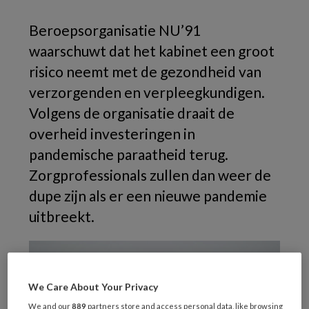
Beroepsorganisatie NU’91
waarschuwt dat het kabinet een groot
risico neemt met de gezondheid van
verzorgenden en verpleegkundigen.
Volgens de organisatie draait de
overheid investeringen in
pandemische paraatheid terug.
Zorgprofessionals zullen dan weer de
dupe zijn als er een nieuwe pandemie
uitbreekt.
We Care About Your Privacy
We and our
889
partners store and access personal data, like browsing