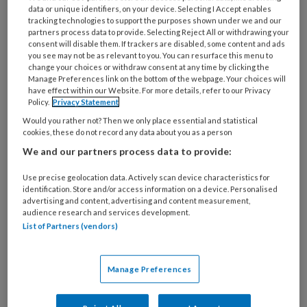
data or unique identifiers, on your device. Selecting I Accept enables
tracking technologies to support the purposes shown under we and our
partners process data to provide. Selecting Reject All or withdrawing your
consent will disable them. If trackers are disabled, some content and ads
you see may not be as relevant to you. You can resurface this menu to
change your choices or withdraw consent at any time by clicking the
Manage Preferences link on the bottom of the webpage. Your choices will
have effect within our Website. For more details, refer to our Privacy
Policy.
Privacy Statement
Picscout
Would you rather not? Then we only place essential and statistical
Pandemische paraatheid betekent hoe goed
cookies, these do not record any data about you as a person
Nederland is voorbereid op een nieuwe
We and our partners process data to provide:
uitbraak van een besmettelijke ziekte, zoals
Use precise geolocation data. Actively scan device characteristics for
corona. Het gaat daarbij om voldoende
identification. Store and/or access information on a device. Personalised
advertising and content, advertising and content measurement,
beschermingsmiddelen, duidelijke protocollen,
audience research and services development.
extra scholing, genoeg personeel om
List of Partners (vendors)
piekdrukte op te vangen en goede afspraken
over opschaling van zorg. Kortom: alles wat
Manage Preferences
nodig is om tijdens een grote uitbraak veilig en
georganiseerd te kunnen werken.