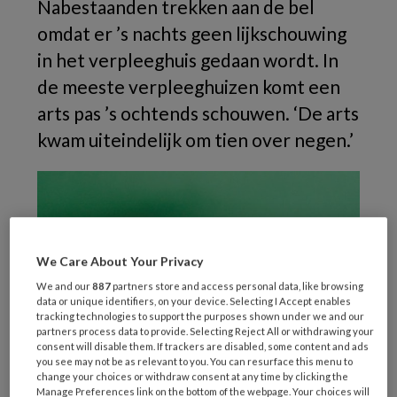
Nabestaanden trekken aan de bel
omdat er ’s nachts geen lijkschouwing
in het verpleeghuis gedaan wordt. In
de meeste verpleeghuizen komt een
arts pas ’s ochtends schouwen. ‘De arts
kwam uiteindelijk om tien over negen.’
We Care About Your Privacy
We and our
887
partners store and access personal data, like browsing
data or unique identifiers, on your device. Selecting I Accept enables
tracking technologies to support the purposes shown under we and our
partners process data to provide. Selecting Reject All or withdrawing your
consent will disable them. If trackers are disabled, some content and ads
you see may not be as relevant to you. You can resurface this menu to
change your choices or withdraw consent at any time by clicking the
Manage Preferences link on the bottom of the webpage. Your choices will