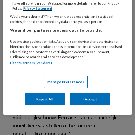
Foto: AriaSandi / Stock.adobe.com
have effect within our Website. For more details, refer to our Privacy
Policy.
Privacy Statement
Dit meldt
Trouw
na interviews met
Would you rather not? Then we only place essential and statistical
nabestaanden, uitvaartverzorgers en
Verenso
,
cookies, these do not record any data about you as a person
beroepsvereniging van specialisten
We and our partners process data to provide:
ouderengeneeskunde. Zo vertellen naasten
Use precise geolocation data. Actively scan device characteristics for
dat zorgverleners weigeren om ’s nachts na
identification. Store and/or access information on a device. Personalised
het overlijden een arts te bellen om direct te
advertising and content, advertising and content measurement,
audience research and services development.
komen schouwen. Als ze dit na aandringen tot
List of Partners (vendors)
doen, komt de schouwarts mopperend binnen.
Een uitvaartondernemer vertelt in het artikel
Manage Preferences
dat sommige zorgverleners de overledene ’s
nachts al wassen en aankleden, voor de
Reject All
I Accept
schouwarts is gekomen: ‘Ongetwijfeld goed
bedoeld, maar volgens de wet mag dat niet
vóór de lijkschouw. Een arts kan dan namelijk
moeilijker vaststellen of het om een
onnatuurlijke dood gaat.’