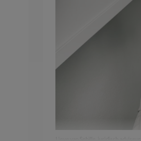
Lieve van Sebille, juridisch adviseu