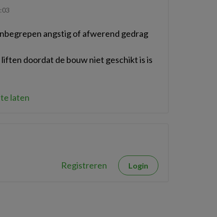
:03
 inbegrepen angstig of afwerend gedrag
liften doordat de bouw niet geschikt is is
te laten
Registreren
Login