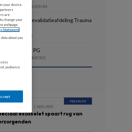
on your device.
GZ CENTRAAL | BUSSUM
 partners
ers are
elpende Plus revalidatieafdeling Trauma
 to change your
the webpage.
n Orthopedie
cy Statement
AMEN | SCHAGEN
y data about you
erzorgende IG PG
AANDAG | LUTJEBROEK
access
ent, audience
ees ook
Accept
 NOVEMBER 2024
NIEUWS
peciaal exoskelet spaart rug van
erzorgenden