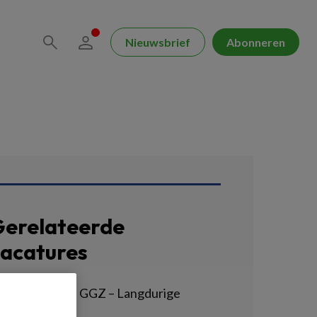
Nieuwsbrief
Abonneren
erelateerde
acatures
erzorgende IG GGZ – Langdurige
ychiatrie