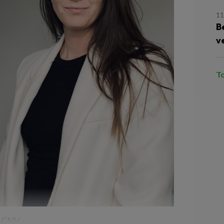
11
B
v
T
r CNV,