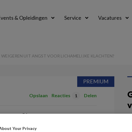
vents & Opleidingen
Service
Vacatures
T WEIGEREN UIT ANGST VOOR LICHAMELIJKE KLACHTEN?
PREMIUM
G
Opslaan
Reacties
Delen
1
v
re cliënt
V
ngst voor
About Your Privacy
Ps