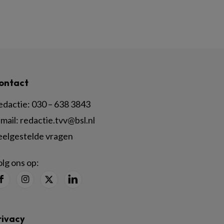
ontact
edactie:
030 – 638 3843
mail:
redactie.tvv@bsl.nl
eelgestelde vragen
lg ons op:
rivacy