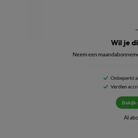
Wil je d
Neem een maandabonnement
Onbeperkt al
Verdien acc
Bekijk
Al ab