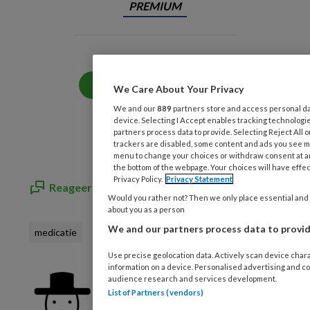
PREMIUM
Bekijk de mogelijkheden
We Care About Your Privacy
We and our
889
partners store and access personal dat
Al abonnee?
Log dan in
device. Selecting I Accept enables tracking technolog
partners process data to provide. Selecting Reject All o
trackers are disabled, some content and ads you see ma
menu to change your choices or withdraw consent at an
the bottom of the webpage. Your choices will have effect
Privacy Policy.
Privacy Statement
Reageer op dit artikel
Deel dit artikel
Would you rather not? Then we only place essential and s
about you as a person
We and our partners process data to provid
medicatie
Use precise geolocation data. Actively scan device charac
information on a device. Personalised advertising and 
Bohn Stafleu van Loghum
audience research and services development.
List of Partners (vendors)