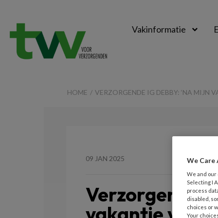
Vakinformatie
E
TVV
HOME
VERZORGENDE IG DEBBY: ‘NA MIJN 
09 JAN 2025
We Care 
We and our
Selecting I
Verzorgende ig
process data
disabled, so
vakantie vrag
choices or w
Your choices