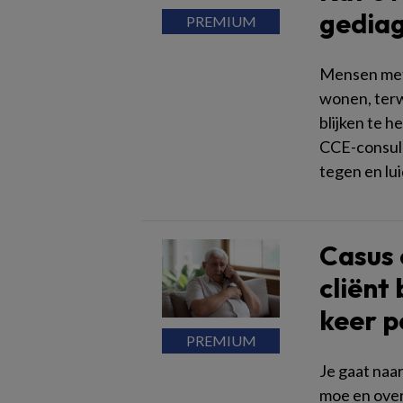
gediag
Mensen met 
wonen, terw
blijken te 
CCE-consule
tegen en lu
Casus 
cliënt 
keer p
Je gaat naa
moe en over