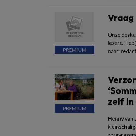
Vraag
Onze desku
lezers. Heb 
naar: redact
Verzor
‘Somm
zelf i
Henny van 
kleinschali
zorgvragers