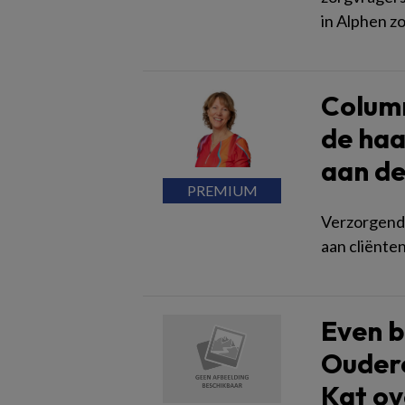
in Alphen zo
Column
de haa
aan de
Verzorgende
aan cliënte
Even b
Ouder
Kat ov