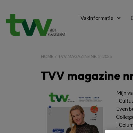
Vakinformatie
E
TVV
HOME
TVV MAGAZINE NR. 2, 2025
TVV magazine nr.
Mijn v
| Cult
Even b
Collega
| Colum