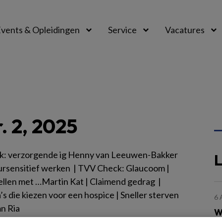
vents & Opleidingen
Service
Vacatures
 2, 2025
ak: verzorgende ig Henny van Leeuwen-Bakker
L
uursensitief werken | TVV Check: Glaucoom |
ellen met …Martin Kat | Claimend gedrag |
’s die kiezen voor een hospice | Sneller sterven
6
n Ria
W