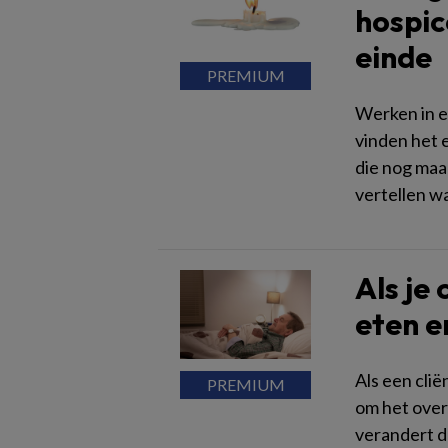
hospic
einde
Werken in 
vinden het
die nog maa
vertellen w
Als je
eten e
Als een clië
om het over
verandert d