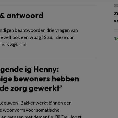
30
 & antwoord
Z
v
ndigen beantwoorden drie vragen van
je zelf ook een vraag? Stuur deze dan
T
ie.tvv@bsl.nl
gende ig Henny:
ige bewoners hebben
n de zorg gewerkt’
Leeuwen- Bakker werkt binnen een
ge woonvorm voor somatische
 en mensen met dementie. Bij De Hoogt