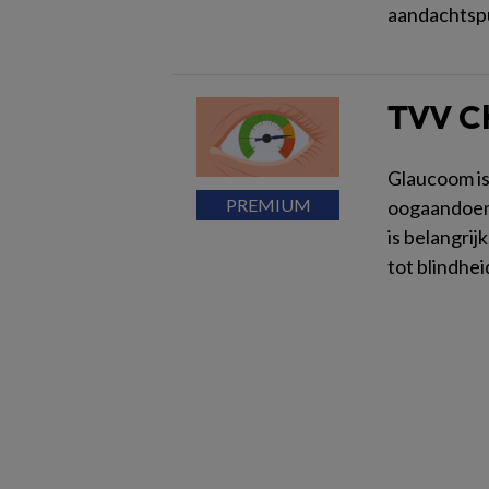
aandachtsp
TVV C
Glaucoom i
oogaandoeni
is belangrij
tot blindhe