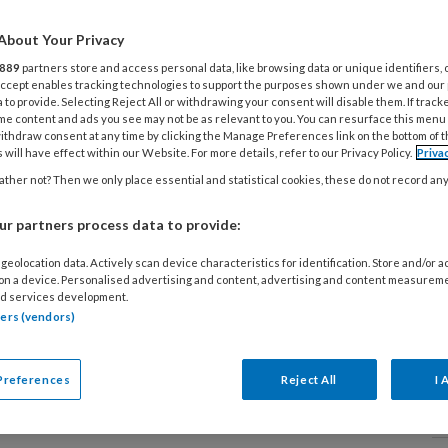
e
h
About Your Privacy
889
partners store and access personal data, like browsing data or unique identifiers, 
 Accept enables tracking technologies to support the purposes shown under we and our
4
 to provide. Selecting Reject All or withdrawing your consent will disable them. If track
me content and ads you see may not be as relevant to you. You can resurface this menu
N
ithdraw consent at any time by clicking the Manage Preferences link on the bottom of 
 will have effect within our Website. For more details, refer to our Privacy Policy.
Priva
n
 Inge: ‘Ik kom vaak
ther not? Then we only place essential and statistical cookies, these do not record an
ers tegen met
3
r partners process data to provide:
erkte trauma’s’
‘
geolocation data. Actively scan device characteristics for identification. Store and/or 
a
 on a device. Personalised advertising and content, advertising and content measurem
d services development.
 ig Inge merkt dat
tners (vendors)
sbewoners niet makkelijk over
31
n gevoelens. Terwijl dat soms juist hard
Z
Preferences
Reject All
I 
Opeens was de dame weer dat kleine
b