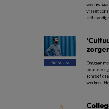
weduwnaar,
vraagt const
zelfstandig
‘Cultu
zorgen
Omgaan met 
betere zorg
schreef daa
werken. ‘He
Colleg