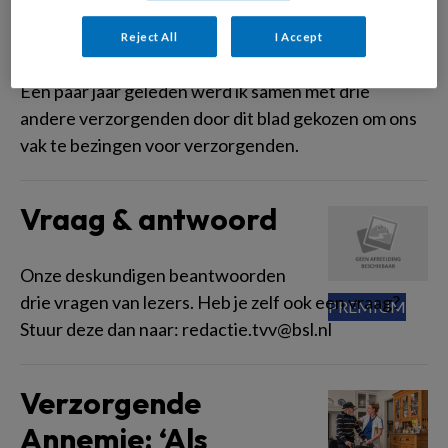
Sinatra
Reject All
I Accept
Een paar jaar geleden werd ik samen met drie
andere verzorgenden door dit blad gekozen om ons
vak te bezingen voor verzorgenden.
Vraag & antwoord
Onze deskundigen beantwoorden
drie vragen van lezers. Heb je zelf ook een vraag?
Stuur deze dan naar: redactie.tvv@bsl.nl
Verzorgende
Annemie: ‘Als