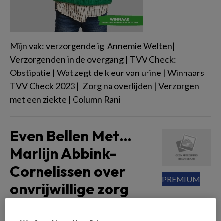
Mijn vak: verzorgende ig Annemie Welten|
Verzorgenden in de overgang | TVV Check:
Obstipatie | Wat zegt de kleur van urine | Winnaars
TVV Check 2023 | Zorg na overlijden | Verzorgen
met een ziekte | Column Rani
Even Bellen Met…
Marlijn Abbink-
Cornelissen over
onvrijwillige zorg
Leerbedrijf Ideon lanceerde de casuïstiekbundel