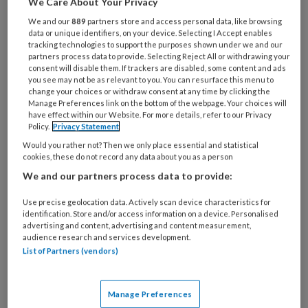
We Care About Your Privacy
Wet zorg en dwang, met verhalen van verzorgenden
We and our
889
partners store and access personal data, like browsing
over onvrijwillige zorg. Directeur Marlijn Abbink-
data or unique identifiers, on your device. Selecting I Accept enables
tracking technologies to support the purposes shown under we and our
Cornelissen geeft toelichting.
partners process data to provide. Selecting Reject All or withdrawing your
consent will disable them. If trackers are disabled, some content and ads
you see may not be as relevant to you. You can resurface this menu to
change your choices or withdraw consent at any time by clicking the
Column Inge | Roosje
Manage Preferences link on the bottom of the webpage. Your choices will
have effect within our Website. For more details, refer to our Privacy
Policy.
Privacy Statement
Vijf jaar is een lange tijd om voor
Would you rather not? Then we only place essential and statistical
iemand te mogen zorgen. Toen je bij ons kwam
cookies, these do not record any data about you as a person
wonen werd direct duidelijk hoe bijzonder je was. De
We and our partners process data to provide:
mooiste jurken, je haren perfect gekapt en geverfd,
Use precise geolocation data. Actively scan device characteristics for
je make-up en sieraden. En uiteraard je zwarte
identification. Store and/or access information on a device. Personalised
advertising and content, advertising and content measurement,
handtas, altijd in de buurt.
audience research and services development.
List of Partners (vendors)
Column Rani |
Manage Preferences
Stralen door