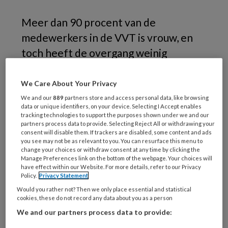
Meer dan 90 procent van de
medewerkers in de VVT is vrouw, en
toch heeft de overgang weinig
aandacht bij werkgevers. Terwijl de
overgang een enorme impact kunnen
We Care About Your Privacy
hebben op verzorgenden. Zó erg, dat
We and our
889
partners store and access personal data, like browsing
data or unique identifiers, on your device. Selecting I Accept enables
ze geen dagdiensten meer kunt
tracking technologies to support the purposes shown under we and our
partners process data to provide. Selecting Reject All or withdrawing your
draaien of bijna flauwvallen bij het
consent will disable them. If trackers are disabled, some content and ads
you see may not be as relevant to you. You can resurface this menu to
douchen van een cliënt. ‘Werkgevers
change your choices or withdraw consent at any time by clicking the
moeten hier meer aandacht voor
Manage Preferences link on the bottom of the webpage. Your choices will
have effect within our Website. For more details, refer to our Privacy
hebben.’
Policy.
Privacy Statement
Would you rather not? Then we only place essential and statistical
cookies, these do not record any data about you as a person
We and our partners process data to provide: