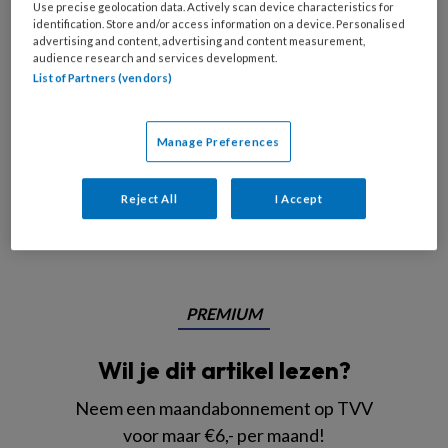
Use precise geolocation data. Actively scan device characteristics for
identification. Store and/or access information on a device. Personalised
advertising and content, advertising and content measurement,
audience research and services development.
List of Partners (vendors)
Manage Preferences
Foto: Adobestock
Reject All
I Accept
Verzorgende ig Ramona zit maandenlang thuis
PREMIUM
Wil je dit artikel lezen?
Neem een maandabonnement op TVV
voor maar €6,- per maand!