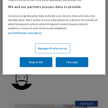
TVV is dé vaktitel voor verzorgenden ig en
We and our partners process data to provide:
publiceert regelmatig leerzame artikelen.
Use precise geolocation data. Actively scan device characteristics for
Vanaf nu is het ook mogelijk om je
digitaal te
identification. Store and/or access information on a device. Personalised
advertising and content, advertising and content measurement,
abonneren
. Een online only (digitaal)
audience research and services development.
abonnement kost slechts € 49 per jaar!
List of Partners (vendors)
Abonneer hier >>
Manage Preferences
Reageer op dit artikel
Deel dit artikel
Reject All
I Accept
Rhijja Jansen