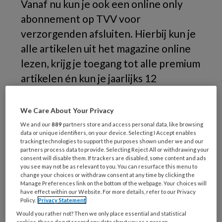
Vanaf nu kun je ook een online only
abonnement op TVV voor
verzorgenden afsluiten. Hierbij kun je
alle artikelen uit het magazine online
lezen, krijg je toegang tot alle premium
artikelen én kun je jaarlijks 12
accreditatiepunten verdienen met de
TVV Check.
We Care About Your Privacy
We and our
889
partners store and access personal data, like browsing
Blijf jij graag op de hoogte van alles wat er in
data or unique identifiers, on your device. Selecting I Accept enables
tracking technologies to support the purposes shown under we and our
zorgland gebeurt? Zoals de nieuwste
partners process data to provide. Selecting Reject All or withdrawing your
ontwikkelingen op het gebied van dementie,
consent will disable them. If trackers are disabled, some content and ads
you see may not be as relevant to you. You can resurface this menu to
onbegrepen gedrag, wondzorg, palliatieve
change your choices or withdraw consent at any time by clicking the
zorg, ziektebeelden, medicatie en (herziene)
Manage Preferences link on the bottom of the webpage. Your choices will
have effect within our Website. For more details, refer to our Privacy
richtlijnen? Dan is een abonnement op TVV
Policy.
Privacy Statement
voor verzorgenden geknipt voor jou!
Would you rather not? Then we only place essential and statistical
cookies, these do not record any data about you as a person