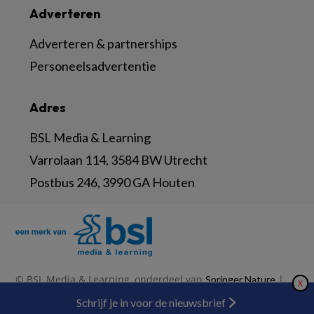
Adverteren
Adverteren & partnerships
Personeelsadvertentie
Adres
BSL Media & Learning
Varrolaan 114, 3584 BW Utrecht
Postbus 246, 3990 GA Houten
© BSL Media & Learning, onderdeel van
|
Springer Nature
X
|
|
Privacy Statement
Disclaimer
Voorwaarden
Nieuwsbrief
Schrijf je in voor de nieuwsbrief
Abonneren