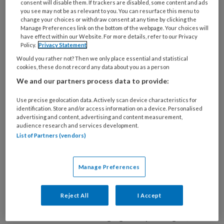
Het kabinet vindt dat de zorg een
consent will disable them. If trackers are disabled, some content and ads
you see may not be as relevant to you. You can resurface this menu to
aantrekkelijke sector moet blijven om in te
change your choices or withdraw consent at any time by clicking the
Manage Preferences link on the bottom of the webpage. Your choices will
werken. Vakmanschap en werkplezier zijn
have effect within our Website. For more details, refer to our Privacy
daarin sleutelwoorden. In het
Aanvullend
Policy.
Privacy Statement
Zorg- en Welzijnsakkoord (AZWA)
is
Would you rather not? Then we only place essential and statistical
cookies, these do not record any data about you as a person
afgesproken dat er meer wordt geïnvesteerd
We and our partners process data to provide:
in opleiden en bijscholen van
zorgprofessionals, vooral op plekken waar de
Use precise geolocation data. Actively scan device characteristics for
identification. Store and/or access information on a device. Personalised
tekorten het grootst zijn.
advertising and content, advertising and content measurement,
audience research and services development.
Concreet betekent dit:
List of Partners (vendors)
Versterken van instroom in de opleidingen
Manage Preferences
om uitval te voorkomen.
Meer vervolgopleidingen voor
Reject All
I Accept
verzorgenden en helpenden.
Structurele bekostiging van opleidingen,