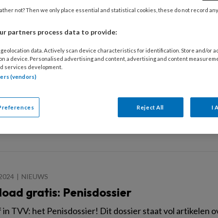
.000 mensen in ons land hebben te maken met Niet Aange
ther not? Then we only place essential and statistical cookies, these do not record an
 kennis hierover? Check het met deze korte quiz!
r partners process data to provide:
geolocation data. Actively scan device characteristics for identification. Store and/or 
 on a device. Personalised advertising and content, advertising and content measurem
d services development.
026
ACHTERGROND
tners (vendors)
uiz: test je kennis over de condoomkathe
omkatheter (MEC) kan voor sommige mannelijke cliënten een
Preferences
Reject All
I 
 de condoomkatheter? Check het met deze korte quiz!
2024
NIEUWS
oad gratis: Penisdossier
 in TVV: het Penisdossier! Dit dossier staat vol artikelen 