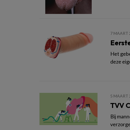
7 MAART 
Eerste
Het gebe
deze eig
5 MAART 
TVV C
Bij mann
verzorge