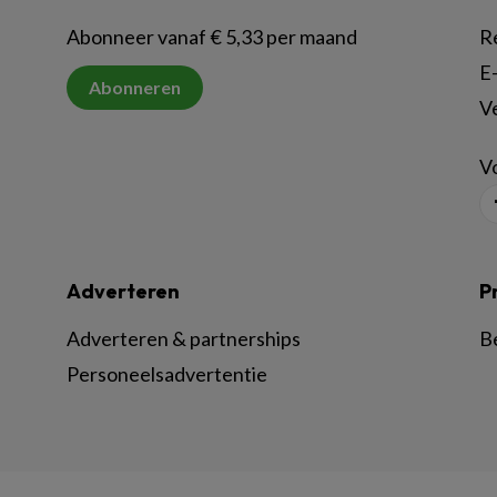
Abonneer vanaf € 5,33 per maand
R
E-
Abonneren
V
Vo
Adverteren
P
Adverteren & partnerships
B
Personeelsadvertentie