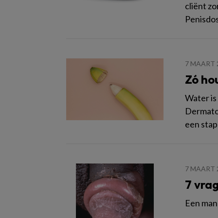
cliënt z
Penisdos
7 MAART 
Zó ho
Water is
Dermatol
een stap
7 MAART 
7 vra
Een man 