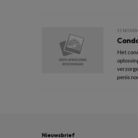
11 NOVEM
Condo
Het con
oplossin
verzorge
penis noo
Nieuwsbrief