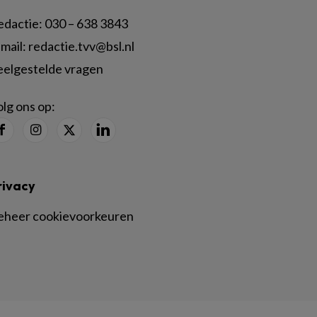
edactie:
030 – 638 3843
mail:
redactie.tvv@bsl.nl
eelgestelde vragen
lg ons op:
rivacy
eheer cookievoorkeuren