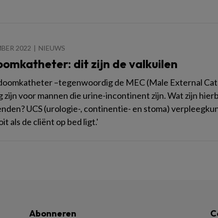
BER 2022
NIEUWS
omkatheter: dit zijn de valkuilen
doomkatheter –tegenwoordig de MEC (Male External Cath
g zijn voor mannen die urine-incontinent zijn. Wat zijn hie
nden? UCS (urologie-, continentie- en stoma) verpleegkun
it als de cliënt op bed ligt.'
Abonneren
C