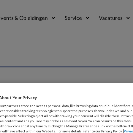
vents & Opleidingen
Service
Vacatures
About Your Privacy
889
partners store and access personal data, like browsing data or unique identifiers, 
 Accept enables tracking technologies to support the purposes shown under we and our
6
ACHTERGROND
 to provide. Selecting Reject All or withdrawing your consent will disable them. If track
iz: test je kennis over Niet Aangeboren
me content and ads you see may not be as relevant to you. You can resurface this menu
ithdraw consent at any time by clicking the Manage Preferences link on the bottom of 
 will have effect within our Website. For more details, refer to our Privacy Policy.
Priva