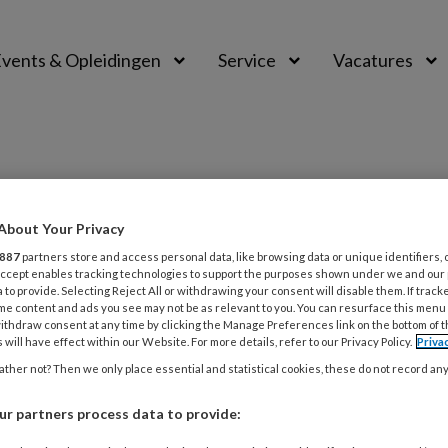
vents & Opleidingen
Service
Vacatures
About Your Privacy
887
partners store and access personal data, like browsing data or unique identifiers, 
 Accept enables tracking technologies to support the purposes shown under we and our
 to provide. Selecting Reject All or withdrawing your consent will disable them. If track
me content and ads you see may not be as relevant to you. You can resurface this menu
ithdraw consent at any time by clicking the Manage Preferences link on the bottom of 
 will have effect within our Website. For more details, refer to our Privacy Policy.
Priva
ther not? Then we only place essential and statistical cookies, these do not record an
ER 2019
NIEUWS
e cao: na 45 jaar met pensioen en recht
r partners process data to provide: