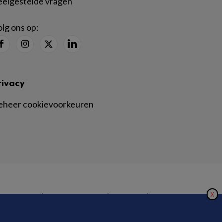
eelgestelde vragen
lg ons op:
rivacy
eheer cookievoorkeuren
X
|
|
|
inger Nature
Privacy Statement
Disclaimer
Voorwaarden