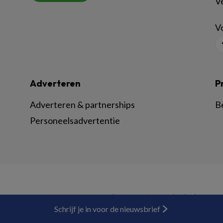
V
Vo
Adverteren
P
Adverteren & partnerships
B
Personeelsadvertentie
© BSL Media & Learning, onderdeel van
Spr
Schrijf je in voor de nieuwsbrief