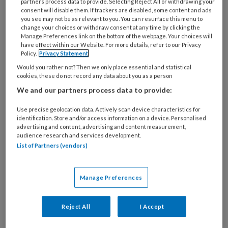
partners process data to provide. Selecting Reject All or withdrawing your
consent will disable them. If trackers are disabled, some content and ads
Jeanet
: ‘Ik heb een anti-stress training
you see may not be as relevant to you. You can resurface this menu to
change your choices or withdraw consent at any time by clicking the
gevolgd waar ik veel baat bij heb. Relativeren
Manage Preferences link on the bottom of the webpage. Your choices will
helpt ook goed.’
have effect within our Website. For more details, refer to our Privacy
Policy.
Privacy Statement
Would you rather not? Then we only place essential and statistical
Katinka
: ‘Sinds mijn burn-out is mijn
cookies, these do not record any data about you as a person
levensmotto: bekijk alles positief en probeer
We and our partners process data to provide:
vooral te kijken naar de mogelijkheden, en niet
Use precise geolocation data. Actively scan device characteristics for
naar de onmogelijkheden. Daarnaast: mijn
identification. Store and/or access information on a device. Personalised
privé staat te allen tijde op nummer één.
advertising and content, advertising and content measurement,
audience research and services development.
Ontspanning zoeken thuis en in sport en
List of Partners (vendors)
beweging. Ik zumba vier tot vijf uur per week
en kijk Netflix op de bank. Mijn lijf en
Manage Preferences
gezondheid geef ik nooit meer op voor mijn
werk!’
Reject All
I Accept
Selma
: ‘Weet dat niet alles om werk draait.’