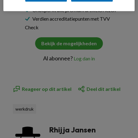
Onbeperkt alle premium artikelen lezen
Verdien accreditatiepunten met TVV
Check
Bekijk de mogelijkheden
Al abonnee?
Log dan in
Reageer op dit artikel
Deel dit artikel
werkdruk
Rhijja Jansen