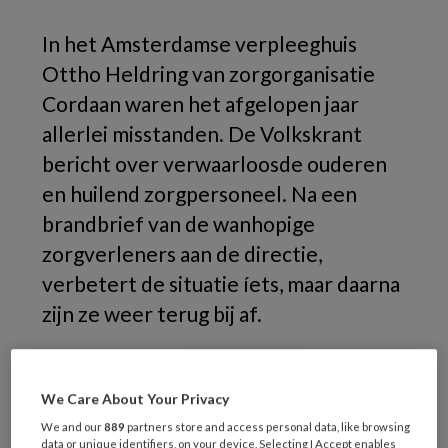
In het Amsterdamse verpleeghuis
Ottho Heldring van zorgorganisatie
Cordaan waren het afgelopen jaar
allerlei misstanden. De Volkskrant
bericht over verwaarloosde ouderen
en huilend zorgpersoneel. Na een
brandbrief van de wanhopige
zorgverleners aan de directie,
verbetert de situatie íets, maar daarna
zijn ze weer terug bij af.
We Care About Your Privacy
We and our
889
partners store and access personal data, like browsing
data or unique identifiers, on your device. Selecting I Accept enables