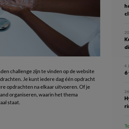
h
c
20
K
d
4 
en challenge zijn te vinden op de website
6
 opdrachten. Je kunt iedere dag één opdracht
re opdrachten na elkaar uitvoeren. Of je
26
and organiseren, waarin het thema
H
al staat.
r
T