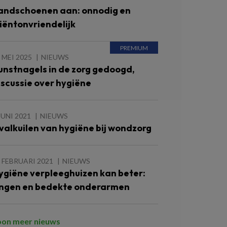
andschoenen aan: onnodig en
liëntonvriendelijk
 MEI 2025
NIEUWS
unstnagels in de zorg gedoogd,
iscussie over hygiëne
JUNI 2021
NIEUWS
 valkuilen van hygiëne bij wondzorg
 FEBRUARI 2021
NIEUWS
ygiëne verpleeghuizen kan beter:
ingen en bedekte onderarmen
oon meer nieuws