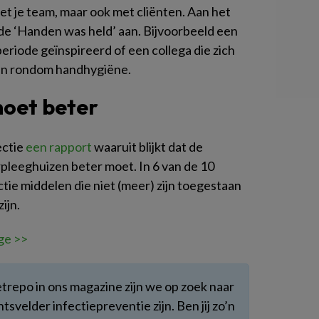
t je team, maar ook met cliënten. Aan het
 de ‘Handen was held’ aan. Bijvoorbeeld een
eriode geïnspireerd of een collega die zich
ien rondom handhygiëne.
moet beter
ectie
een rapport
waaruit blijkt dat de
rpleeghuizen beter moet. In 6 van de 10
ctie middelen die niet (meer) zijn toegestaan
ijn.
ge >>
trepo in ons magazine zijn we op zoek naar
velder infectiepreventie zijn. Ben jij zo’n