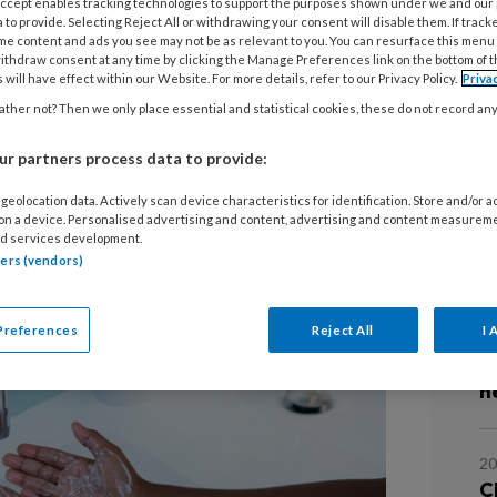
 Accept enables tracking technologies to support the purposes shown under we and our
 to provide. Selecting Reject All or withdrawing your consent will disable them. If track
He
me content and ads you see may not be as relevant to you. You can resurface this menu
ithdraw consent at any time by clicking the Manage Preferences link on the bottom of 
VI
 will have effect within our Website. For more details, refer to our Privacy Policy.
Priva
ther not? Then we only place essential and statistical cookies, these do not record an
drempelige manier aan de slag willen
V
, kunnen vanaf nu de challenge
VI
r partners process data to provide:
en. Vilans biedt al het materiaal
geolocation data. Actively scan device characteristics for identification. Store and/or 
 on a device. Personalised advertising and content, advertising and content measurem
d services development.
L
tners (vendors)
Preferences
Reject All
I 
1
I
n
20
C