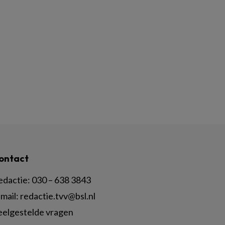
ontact
edactie:
030 – 638 3843
mail:
redactie.tvv@bsl.nl
eelgestelde vragen