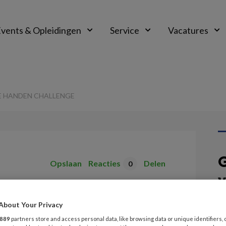
vents & Opleidingen
Service
Vacatures
E HANDEN CHALLENGE
G
Opslaan
Reacties
Delen
0
v
rt Schone handen
About Your Privacy
V
889
partners store and access personal data, like browsing data or unique identifiers, 
VI