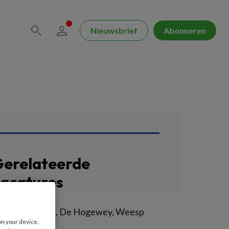
Nieuwsbrief
Abonneren
erelateerde
acatures
erzorgende IG, De Hogewey, Weesp
on your device.
VIUM | WEESP