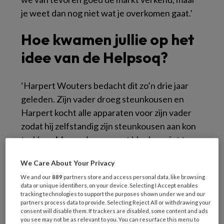
je weet dan nog niet wat je overkomen gaat.’
Hoe kwamen jullie op het
idee van de Helpsoq?
‘Harpert Wouters bedacht dit zo’n drie jaar
geleden. Zijn vader droeg steunkousen en
Harpert kocht alle apparaten voor zijn vader
zodat hij zelfstandig zijn steunkousen aan kon
trekken. Maar zo’n apparaat bleek er niet te
zijn. Er zijn wel wat hulpmiddelen op de markt,
We Care About Your Privacy
maar die zijn lastig te bedienen voor mensen
We and our
889
partners store and access personal data, like browsing
met reumatische handen, en die niet goed bij
data or unique identifiers, on your device. Selecting I Accept enables
hun tenen kunnen. Toen is Harpert met zijn
tracking technologies to support the purposes shown under we and our
partners process data to provide. Selecting Reject All or withdrawing your
vader op het netvlies gaan schetsen en namen
consent will disable them. If trackers are disabled, some content and ads
we een designerbureau in de arm. Zo ontstond
you see may not be as relevant to you. You can resurface this menu to