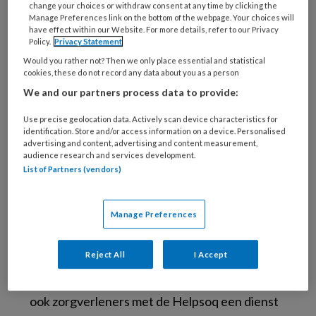
change your choices or withdraw consent at any time by clicking the
het idee van de Helpsoq.’
Manage Preferences link on the bottom of the webpage. Your choices will
have effect within our Website. For more details, refer to our Privacy
Policy.
Privacy Statement
Lukt het zijn vader
Would you rather not? Then we only place essential and statistical
hiermee wel?
cookies, these do not record any data about you as a person
We and our partners process data to provide:
‘Helaas heeft zijn vader het niet meer mee
Use precise geolocation data. Actively scan device characteristics for
identification. Store and/or access information on a device. Personalised
kunnen maken. Maar we zijn wel blij dat we
advertising and content, advertising and content measurement,
anderen met dit apparaat kunnen helpen.’
audience research and services development.
List of Partners (vendors)
Niet alleen cliënten
hebben er iets aan, maar
Manage Preferences
ook de verzorgenden.
Reject All
I Accept
‘We hadden eerst niet eens in de gaten dat we
ook zorgverleners met de Helpsoq een dienst