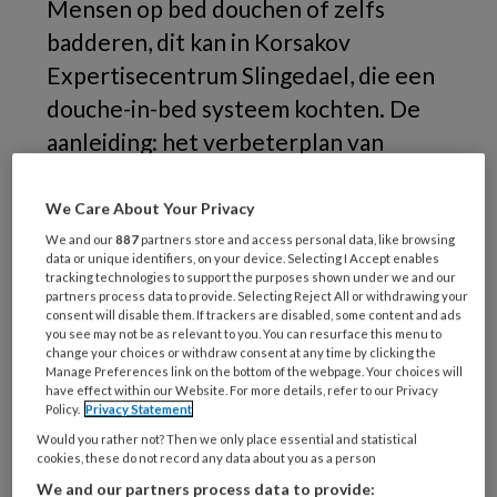
Mensen op bed douchen of zelfs
badderen, dit kan in Korsakov
Expertisecentrum Slingedael, die een
douche-in-bed systeem kochten. De
aanleiding: het verbeterplan van
verzorgende ig Merycristine Haars:
‘Het douchen is nu is veel minder
We Care About Your Privacy
belastend voor cliënt én verzorgende.’
We and our
887
partners store and access personal data, like browsing
data or unique identifiers, on your device. Selecting I Accept enables
tracking technologies to support the purposes shown under we and our
partners process data to provide. Selecting Reject All or withdrawing your
consent will disable them. If trackers are disabled, some content and ads
you see may not be as relevant to you. You can resurface this menu to
change your choices or withdraw consent at any time by clicking the
Manage Preferences link on the bottom of the webpage. Your choices will
have effect within our Website. For more details, refer to our Privacy
Policy.
Privacy Statement
Would you rather not? Then we only place essential and statistical
cookies, these do not record any data about you as a person
We and our partners process data to provide: