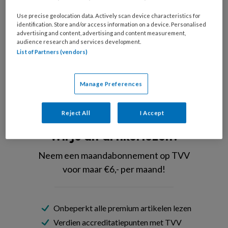
Use precise geolocation data. Actively scan device characteristics for
identification. Store and/or access information on a device. Personalised
Merycristine met het douche-in-bed systeem.
advertising and content, advertising and content measurement,
audience research and services development.
Een douche-in-bed systeem,
List of Partners (vendors)
wat moeten we
Manage Preferences
PREMIUM
Reject All
I Accept
Wil je dit artikel lezen?
Neem een maandabonnement op TVV
voor maar €6,- per maand!
Onbeperkt alle premium artikelen lezen
Verdien accreditatiepunten met TVV