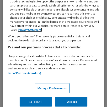
tracking technologies to support the purposes shown under we and our
partners process data to provide. Selecting Reject All or withdrawing your
Blijf op de hoogte van al het
consent will disable them. If trackers are disabled, some content and ads
you see may not be as relevant to you. You can resurface this menu to
nieuws voor verzorgenden
change your choices or withdraw consent at any time by clicking the
Manage Preferences link on the bottom of the webpage. Your choices will
met de
gratis online
have effect within our Website. For more details, refer to our Privacy
nieuwsbrief >>
Policy.
Privacy Statement
Would you rather not? Then we only place essential and statistical
cookies, these do not record any data about you as a person
Benzodiazepines zijn een
We and our partners process data to provide:
vorm van een fixerende
Use precise geolocation data. Actively scan device characteristics for
identification. Store and/or access information on a device. Personalised
maatregel
advertising and content, advertising and content measurement,
audience research and services development.
List of Partners (vendors)
FEIT: Benzodiazepines kunnen het bewust zijn
verlagen. Hiermee voorkom je dat iemand zich
Manage Preferences
kan uiten op een manier waarop hij op zij dit
normaliter zou doen. ‘Bijvoorbeeld in het geval
Reject All
I Accept
van de behandeling van een delier kan dit juist