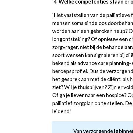
Welke competenties staan er on
‘Het vaststellen van de palliatieve
mensen soms eindeloos doorbehand
worden aan een gebroken heup? O
longontsteking? Of opnieuw een ch
zorgvrager, niet bij de behandelaar
soort wensen kan signaleren bij cl
bekend als advance care planning- s
beroepsprofiel. Dus de verzorgen
het gesprek aan met de cliënt
: als 
ziet? Wil je thuisblijven? Zijn er 
Of ga je liever naar een hospice? Op
palliatief zorgplan op te stellen. D
leidend.’
Van verzorgende ig binnen