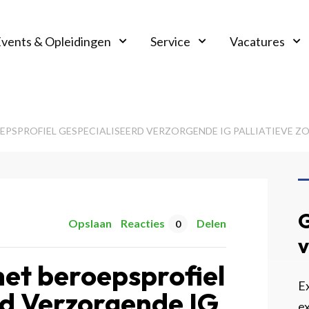
vents & Opleidingen
Service
Vacatures
EPSPROFIEL GESPECIALISEERD VERZORGENDE IG PALLIATIEVE Z
G
Opslaan
Reacties
Delen
0
v
het beroepsprofiel
Ex
rd Verzorgende IG
ex