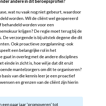
der andere in dit beroepsprofiel?
 fase, wat nu vaak nog niet gebeurt, waardoor
eld worden. Wil de cliënt wel geopereerd
f behandeld worden voor een
emokuur krijgen? De regie moet terug bij de
s. De verzorgende is bij uitstek degene die dit
iënten. Ook proactieve zorgplanning -ook
peelt een belangrijke rol in het
de gaat
in overleg met de andere disciplines
het einde in zicht is, hoe wil je dat dit eruit
voldoende mantelzorgers om dit te organiseren?
 basis van die kennis leer je een proactief
e wensen en grenzen van de cliënt zijn hierin
 een paar jaar ‘promoveren’ tot