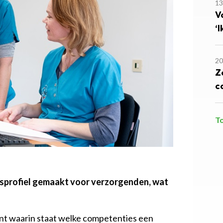
1
V
‘
20
Z
c
T
psprofiel gemaakt voor verzorgenden, wat
nt waarin staat welke competenties een