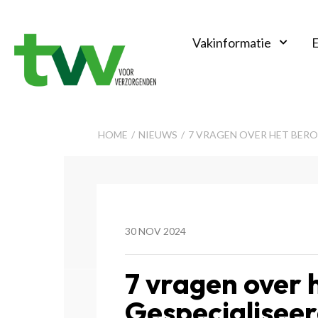
Vakinformatie
E
TVV
HOME
NIEUWS
7 VRAGEN OVER HET BERO
30 NOV 2024
7 vragen over 
Gespecialisee