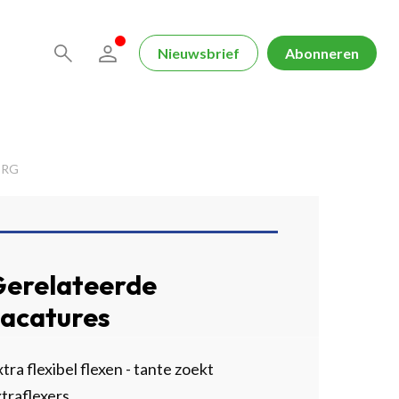
Nieuwsbrief
Abonneren
ORG
erelateerde
acatures
tra flexibel flexen - tante zoekt
traflexers