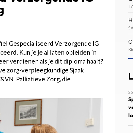
g
T
H
S
O
iel Gespecialiseerd Verzorgende IG
RE
eerd. Kun je je al laten opleiden in
eer verdienen als je dit diploma haalt?
eve zorg-verpleegkundige Sjaak
L
V&VN Palliatieve Zorg, die
2
S
v
l