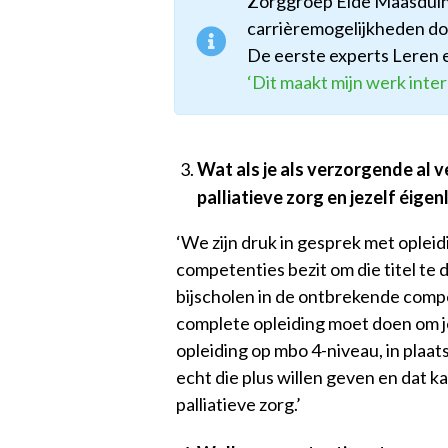
Zorggroep Elde Maasduin
carrièremogelijkheden doo
De eerste experts Leren e
‘Dit maakt mijn werk inter
Wat als je als verzorgende al 
palliatieve zorg en jezelf éigen
‘We zijn druk in gesprek met opleid
competenties bezit om die titel te d
bijscholen in de ontbrekende compet
complete opleiding moet doen om j
opleiding op mbo 4-niveau, in plaa
echt die plus willen geven en dat 
palliatieve zorg.’