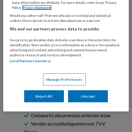
have effect within our Website. For more details, refer to our Privacy
Policy.
Privacy Statement
Would you rather not? Then we only place essential and statistical
Iván Moreno / Stock.adobe.com
cookies, these do not record any data about you as a person
1. Deel de handeling op in
We and our partners process data to provide:
Use precise geolocation data. Actively scan device characteristics for
identification. Store and/or access information on a device. Personalised
advertising and content, advertising and content measurement,
audience research and services development.
PREMIUM
List of Partners (vendors)
Wil je dit artikel lezen?
Manage Preferences
Neem een maandabonnement op TVV
voor maar €6,- per maand!
Reject All
I Accept
Onbeperkt alle premium artikelen lezen
Verdien accreditatiepunten met TVV
Check