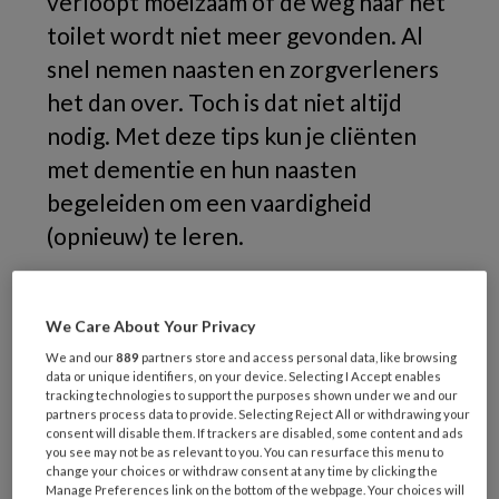
verloopt moeizaam of de weg naar het
toilet wordt niet meer gevonden. Al
snel nemen naasten en zorgverleners
het dan over. Toch is dat niet altijd
nodig. Met deze tips kun je cliënten
met dementie en hun naasten
begeleiden om een vaardigheid
(opnieuw) te leren.
We Care About Your Privacy
We and our
889
partners store and access personal data, like browsing
data or unique identifiers, on your device. Selecting I Accept enables
tracking technologies to support the purposes shown under we and our
partners process data to provide. Selecting Reject All or withdrawing your
consent will disable them. If trackers are disabled, some content and ads
you see may not be as relevant to you. You can resurface this menu to
change your choices or withdraw consent at any time by clicking the
Manage Preferences link on the bottom of the webpage. Your choices will