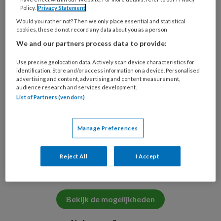
Naam:
Simone de Kruiff (47)
Policy.
Privacy Statement
Would you rather not? Then we only place essential and statistical
cookies, these do not record any data about you as a person
We and our partners process data to provide:
PREMIUM
Use precise geolocation data. Actively scan device characteristics for
identification. Store and/or access information on a device. Personalised
Wil je dit artikel lezen?
advertising and content, advertising and content measurement,
audience research and services development.
Neem een maandabonnement op TVV
List of Partners (vendors)
voor maar €6,- per maand!
Manage Preferences
Onbeperkt alle premium artikelen lezen
Reject All
I Accept
Verdien accreditatiepunten met TVV
Check
Bekijk de mogelijkheden