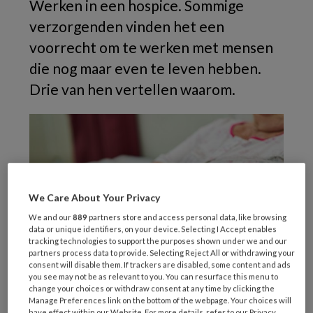
Werken in een hospice. Sommige
verzorgenden vinden het een
voorrecht om te werken met mensen
die nog maar even te leven hebben.
Drie van hen vertellen waarom.
We Care About Your Privacy
We and our
889
partners store and access personal data, like browsing
data or unique identifiers, on your device. Selecting I Accept enables
tracking technologies to support the purposes shown under we and our
partners process data to provide. Selecting Reject All or withdrawing your
consent will disable them. If trackers are disabled, some content and ads
you see may not be as relevant to you. You can resurface this menu to
change your choices or withdraw consent at any time by clicking the
Foto: Robert Kneschke / stock.adobe.com
Manage Preferences link on the bottom of the webpage. Your choices will
have effect within our Website. For more details, refer to our Privacy