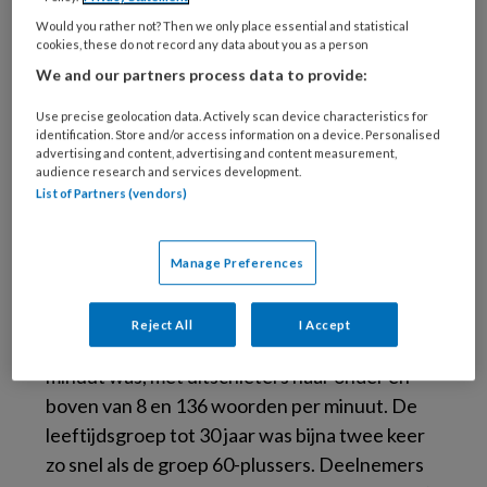
zorgregels? Volgens Rian van
Would you rather not? Then we only place essential and statistical
de Schoot. directeur Leren,
cookies, these do not record any data about you as a person
Innoveren en Onderzoeken
We and our partners process data to provide:
bij Vilans, zijn de
Use precise geolocation data. Actively scan device characteristics for
boosdoeners
al jarenlang
identification. Store and/or access information on a device. Personalised
bekend >>
advertising and content, advertising and content measurement,
audience research and services development.
List of Partners (vendors)
In totaal namen 2.690 medewerkers deel aan
het onderzoek waarin ze in 1 minuut zo snel en
Manage Preferences
foutloos mogelijk een verhaal over de
Kerstman moesten typen. Ze zagen dat de
Reject All
I Accept
gemiddelde typsnelheid 60,1 woorden per
minuut was, met uitschieters naar onder en
boven van 8 en 136 woorden per minuut. De
leeftijdsgroep tot 30 jaar was bijna twee keer
zo snel als de groep 60-plussers. Deelnemers