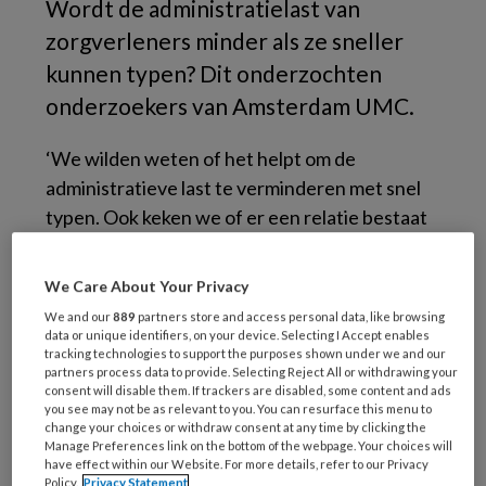
Wordt de administratielast van
zorgverleners minder als ze sneller
kunnen typen? Dit onderzochten
onderzoekers van Amsterdam UMC.
‘We wilden weten of het helpt om de
administratieve last te verminderen met snel
typen. Ook keken we of er een relatie bestaat
tussen typen en ervaren administratieve druk
in de zorg’, aldus arts-onderzoekers Ewoud
We Care About Your Privacy
Baarsma en Alex Schuurman van
Amsterdam
We and our
889
partners store and access personal data, like browsing
UMC
. De resultaten van hun onderzoek zijn
data or unique identifiers, on your device. Selecting I Accept enables
tracking technologies to support the purposes shown under we and our
verschenen in de
BMJ Christmas Edition 2022
.
partners process data to provide. Selecting Reject All or withdrawing your
consent will disable them. If trackers are disabled, some content and ads
you see may not be as relevant to you. You can resurface this menu to
change your choices or withdraw consent at any time by clicking the
Waarom is het zo moeilijk te
Manage Preferences link on the bottom of the webpage. Your choices will
stoppen met alle overbodige
have effect within our Website. For more details, refer to our Privacy
Policy.
Privacy Statement