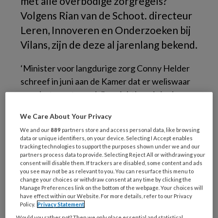
met alle overbodige zorgregels?
Volgens Rian van de Schoot. directeur
Leren, Innoveren en Onderzoeken bij
Vilans, zijn de deze al jarenlang bekend.
‘Minister voor langdurige zorg Conny Helder
schreef in juni aan de Kamer dat er weliswaar
voor het eerst een daling zichtbaar is in de
ervaren regeldruk maar dat die voorzichtig
We Care About Your Privacy
was en niet in de volle breedte van de zorg’,
We and our
889
partners store and access personal data, like browsing
zegt Van de Schoot in een
persbericht
.
data or unique identifiers, on your device. Selecting I Accept enables
tracking technologies to support the purposes shown under we and our
Schrappen van regels
partners process data to provide. Selecting Reject All or withdrawing your
consent will disable them. If trackers are disabled, some content and ads
you see may not be as relevant to you. You can resurface this menu to
change your choices or withdraw consent at any time by clicking the
‘De boosdoeners achter dit probleem en de
Manage Preferences link on the bottom of the webpage. Your choices will
have effect within our Website. For more details, refer to our Privacy
oplossingen zijn bekend’, aldus Van de Schoot,
Policy.
Privacy Statement
‘het simpelweg
schrappen van regels
is niet
Would you rather not? Then we only place essential and statistical