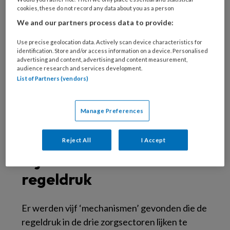
genoeg om administratieve lasten in de
cookies, these do not record any data about you as a person
langdurige zorg blijvend te verminderen.’ Om
We and our partners process data to provide:
regeldruk duurzaam aan te pakken moet men
Use precise geolocation data. Actively scan device characteristics for
naar de dieperliggende oorzaken kijken, vindt
identification. Store and/or access information on a device. Personalised
advertising and content, advertising and content measurement,
Van de Schoot. In het Vilans-rapport
audience research and services development.
‘Regeldruk in de langdurige zorg – de
List of Partners (vendors)
boosdoeners blootgelegd’
worden 5 oorzaken
van regeldruk blootgelegd in de
Manage Preferences
verpleeghuiszorg, wijkverpleging en
gehandicaptenzorg.
Reject All
I Accept
Vijf oorzaken van
regeldruk
Er werden vijf ‘mechanismen’ gevonden die de
regeldruk in de drie zorgsectoren lijken te