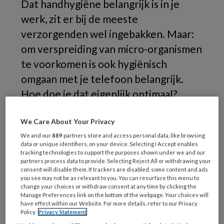
Dat handhygiëne belangrijk is in je
werk, zit er bij de meeste
verzorgenden wel ingebakken. Maar:
om verspreiding van micro-organismen
te voorkomen is ook hygiënisch
omgaan met je telefoon belangrijk.
Hoe doe je dat eigenlijk optimaal?
Het advies van
de Werkgroep
We Care About Your Privacy
Infectiepreventie
We and our
889
partners store and access personal data, like browsing
data or unique identifiers, on your device. Selecting I Accept enables
tracking technologies to support the purposes shown under we and our
partners process data to provide. Selecting Reject All or withdrawing your
consent will disable them. If trackers are disabled, some content and ads
PREMIUM
you see may not be as relevant to you. You can resurface this menu to
change your choices or withdraw consent at any time by clicking the
Manage Preferences link on the bottom of the webpage. Your choices will
Wil je dit artikel lezen?
have effect within our Website. For more details, refer to our Privacy
Policy.
Privacy Statement
Neem een maandabonnement op TVV