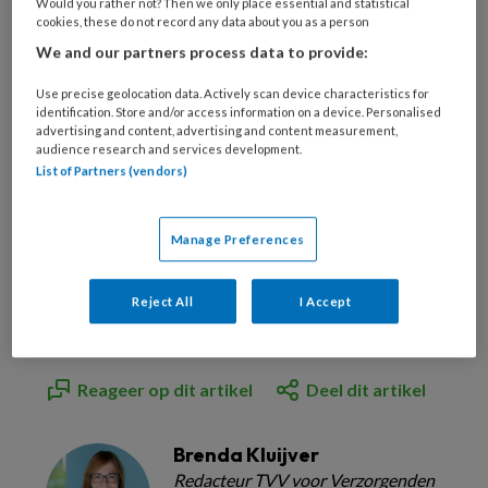
Would you rather not? Then we only place essential and statistical
cookies, these do not record any data about you as a person
voor maar €6,- per maand!
We and our partners process data to provide:
Use precise geolocation data. Actively scan device characteristics for
Onbeperkt alle premium artikelen lezen
identification. Store and/or access information on a device. Personalised
advertising and content, advertising and content measurement,
Verdien accreditatiepunten met TVV
audience research and services development.
Check
List of Partners (vendors)
Bekijk de mogelijkheden
Manage Preferences
Al abonnee?
Log dan in
Reject All
I Accept
Reageer op dit artikel
Deel dit artikel
Brenda Kluijver
Redacteur TVV voor Verzorgenden