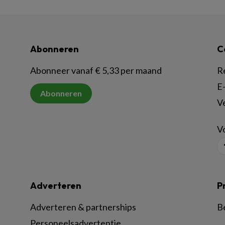
Abonneren
C
Abonneer vanaf € 5,33 per maand
R
E-
Abonneren
V
Vo
Adverteren
P
Adverteren & partnerships
B
Personeelsadvertentie