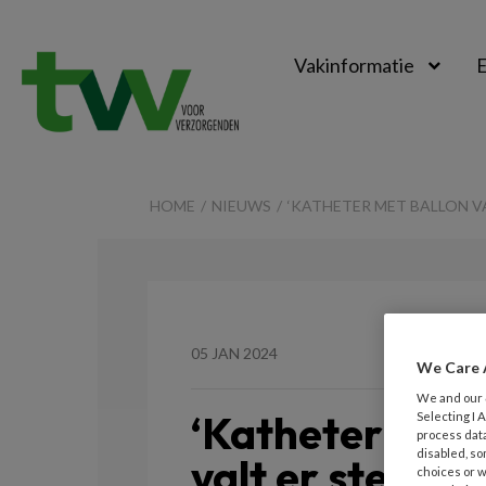
Vakinformatie
E
TVV
HOME
NIEUWS
‘KATHETER MET BALLON VA
05 JAN 2024
We Care 
We and our
‘Katheter met 
Selecting I
process data
disabled, so
valt er steeds u
choices or w