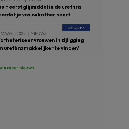
puit eerst glijmiddel in de urethra
oordat je vrouw katheriseert
4 MAART 2025
NIEUWS
Katheteriseer vrouwen in zijligging
m urethra makkelijker te vinden’
oon meer nieuws