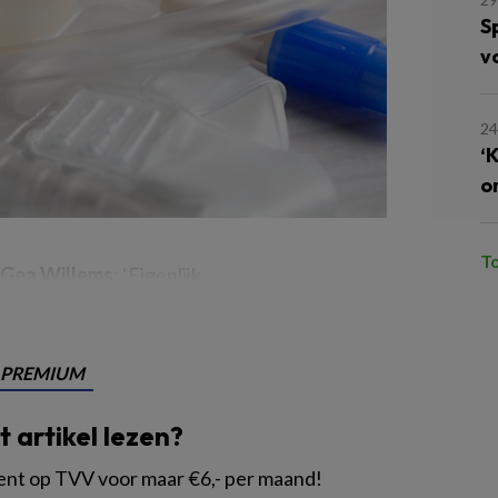
S
v
2
‘
o
T
Gea Willems
: ‘Eigenlijk
PREMIUM
it artikel lezen?
 op TVV voor maar €6,- per maand!