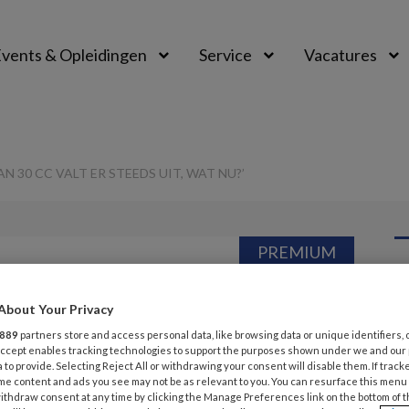
vents & Opleidingen
Service
Vacatures
N 30 CC VALT ER STEEDS UIT, WAT NU?’
PREMIUM
G
Opslaan
Reacties
Delen
0
About Your Privacy
v
889
partners store and access personal data, like browsing data or unique identifiers, 
ballon van 30 cc
 Accept enables tracking technologies to support the purposes shown under we and our
 to provide. Selecting Reject All or withdrawing your consent will disable them. If track
Ex
me content and ads you see may not be as relevant to you. You can resurface this menu
it, wat nu?’
ithdraw consent at any time by clicking the Manage Preferences link on the bottom of 
ex