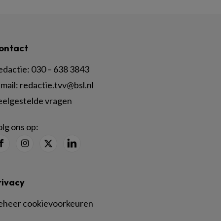
ontact
edactie:
030 – 638 3843
mail:
redactie.tvv@bsl.nl
eelgestelde vragen
lg ons op:
rivacy
eheer cookievoorkeuren