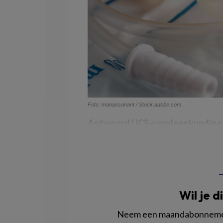
Foto: manassanant / Stock.adobe.com
Antwoord UCS-verpleegkundige 
Wil je d
Neem een maandabonnement