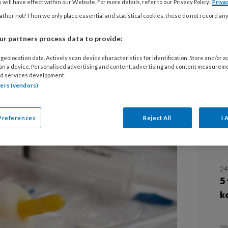
 will have effect within our Website. For more details, refer to our Privacy Policy.
Priva
T
ther not? Then we only place essential and statistical cookies, these do not record an
H
r partners process data to provide:
S
dit weekend twee keer een katheter
geolocation data. Actively scan device characteristics for identification. Store and/or 
0cc balloninhoud. Beide keren zat ik
 on a device. Personalised advertising and content, advertising and content measurem
O
d services development.
theter mét gevulde ballon er zo weer
RE
tners (vendors)
Preferences
Reject All
I 
L
24
5
k
29