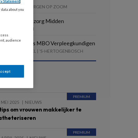
cy Statement
ANTELOUISE | BERGEN OP ZOOM
y data about you
elpende Thuiszorg Midden
AMEN | SCHAGEN
access
ent, audience
pleidingsplaats MBO Verpleegkundigen
INIER VAN ARKEL | 'S-HERTOGENBOSCH
Accept
ees ook
 MEI 2025
NIEUWS
 tips om vrouwen makkelijker te
atheteriseren
 APRIL 2025
NIEUWS