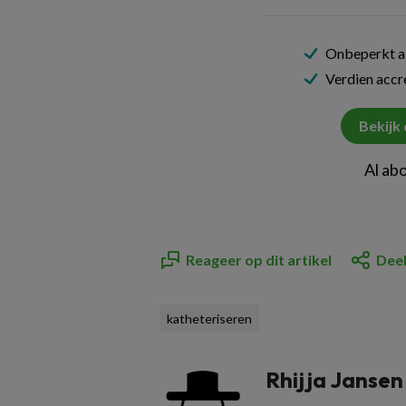
Onbeperkt al
Verdien acc
Bekijk
Al ab
Reageer op dit artikel
Deel
katheteriseren
Rhijja Jansen