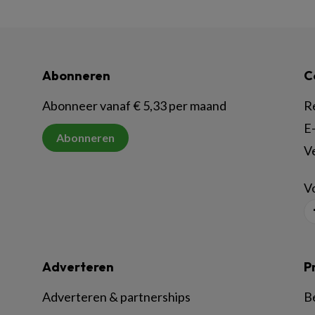
Abonneren
C
Abonneer vanaf € 5,33 per maand
R
E-
Abonneren
V
Vo
Adverteren
P
Adverteren & partnerships
B