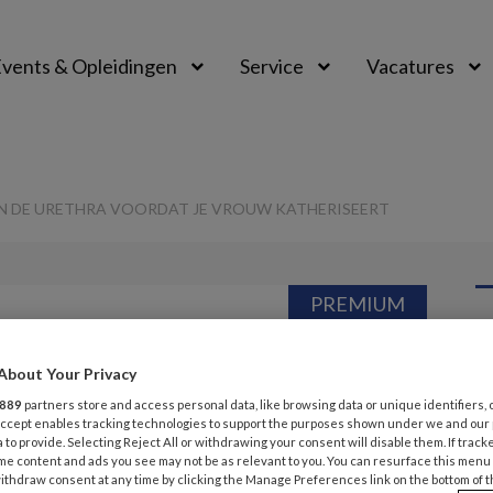
vents & Opleidingen
Service
Vacatures
 IN DE URETHRA VOORDAT JE VROUW KATHERISEERT
PREMIUM
G
Opslaan
Reacties
Delen
0
About Your Privacy
v
889
partners store and access personal data, like browsing data or unique identifiers, 
jmiddel in de
 Accept enables tracking technologies to support the purposes shown under we and our
 to provide. Selecting Reject All or withdrawing your consent will disable them. If track
V
me content and ads you see may not be as relevant to you. You can resurface this menu
t je vrouw
ithdraw consent at any time by clicking the Manage Preferences link on the bottom of 
S