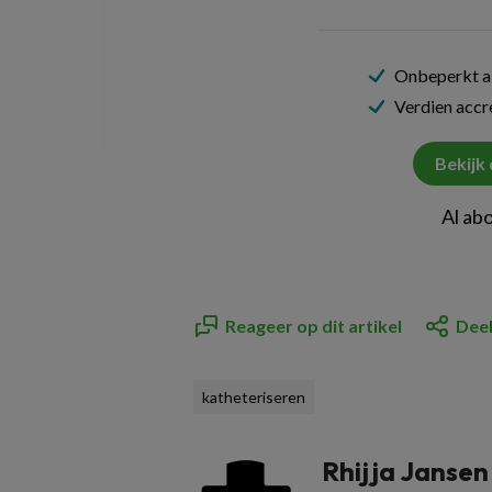
Onbeperkt al
Verdien acc
Bekijk
Al ab
Reageer op dit artikel
Deel
katheteriseren
Rhijja Jansen