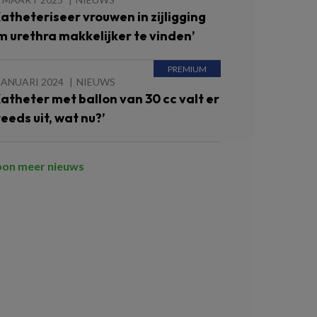
Katheteriseer vrouwen in zijligging
m urethra makkelijker te vinden’
JANUARI 2024
NIEUWS
Katheter met ballon van 30 cc valt er
teeds uit, wat nu?’
oon meer nieuws