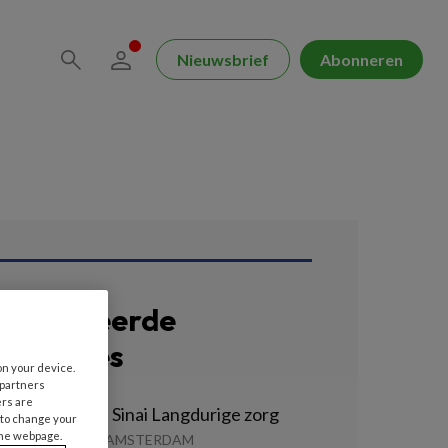
Nieuwsbrief
Abonneren
erelateerde
acatures
on your device.
 partners
ers are
erzorgende IG Sinai Langdurige zorg
 to change your
the webpage.
INAI CENTRUM | AMSTERDAM