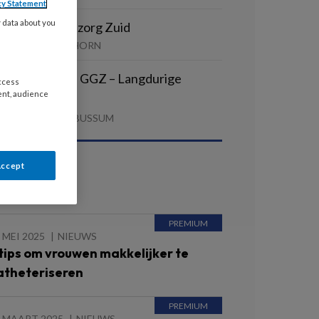
cy Statement
y data about you
elpende Thuiszorg Zuid
AMEN | TUITJENHORN
erzorgende IG GGZ – Langdurige
access
ent, audience
ychiatrie
GZ CENTRAAL | BUSSUM
Accept
ees ook
 MEI 2025
NIEUWS
 tips om vrouwen makkelijker te
atheteriseren
4 MAART 2025
NIEUWS