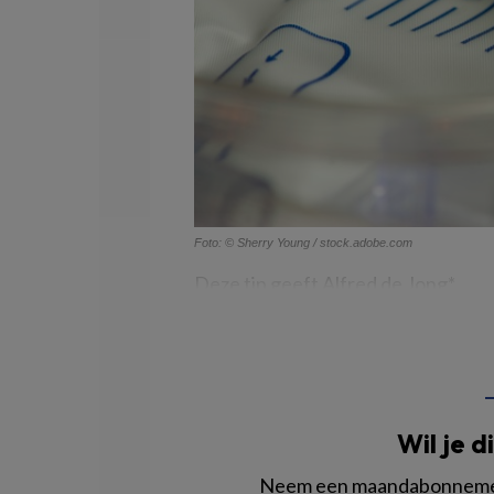
Foto: © Sherry Young / stock.adobe.com
Deze tip geeft Alfred de Jong*,
Wil je d
Neem een maandabonnement