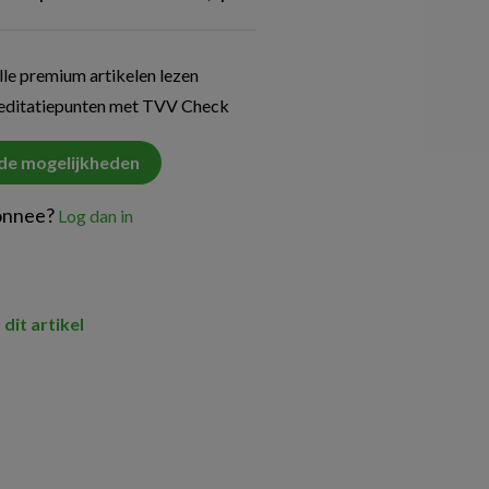
le premium artikelen lezen
reditatiepunten met TVV Check
 de mogelijkheden
onnee?
Log dan in
 dit artikel