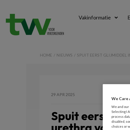
Vakinformatie
E
TVV
HOME
NIEUWS
SPUIT EERST GLIJMIDDEL
29 APR 2025
We Care 
We and our
Spuit eerst gli
Selecting I
process data
disabled, so
urethra voorda
choices or w