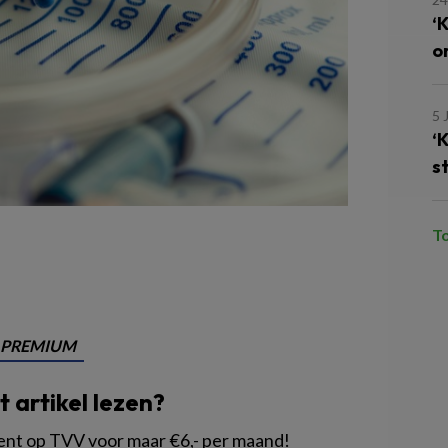
‘
o
5 
‘
s
T
PREMIUM
it artikel lezen?
 op TVV voor maar €6,- per maand!