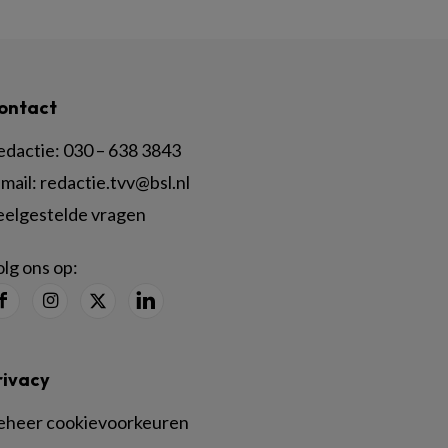
ontact
edactie:
030 – 638 3843
mail:
redactie.tvv@bsl.nl
eelgestelde vragen
lg ons op:
rivacy
eheer cookievoorkeuren