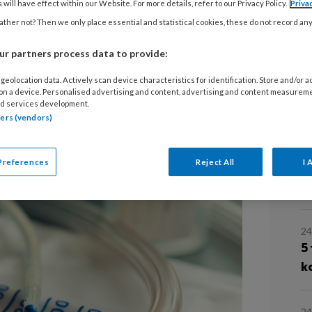
 will have effect within our Website. For more details, refer to our Privacy Policy.
Priva
ther not? Then we only place essential and statistical cookies, these do not record an
H
S
r partners process data to provide:
V
geolocation data. Actively scan device characteristics for identification. Store and/or 
 on a device. Personalised advertising and content, advertising and content measurem
Ps
theteriseert glijmiddel in de urethra,
d services development.
G
tners (vendors)
eler, is minder pijnlijk voor de cliënt
een UWI aanzienlijk.
Preferences
Reject All
I 
L
24
5
k
2