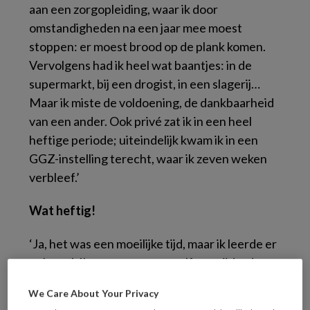
aan een zorgopleiding, waar ik door
omstandigheden na een jaar mee moest
stoppen: er moest brood op de plank komen.
Vervolgens had ik heel wat baantjes: in de
supermarkt, bij een drogist, in een slagerij…
Maar ik miste de voldoening, de dankbaarheid
van een ander. Ook privé zat ik in een heel
heftige periode; uiteindelijk kwam ik in een
GGZ-instelling terecht, waar ik zeven weken
verbleef.’
Wat heftig!
‘Ja, het was een moeilijke tijd, maar ik leerde er
ook veel. Ik was ver van mezelf verwijderd en
zocht uit: wie ben ik en wat wil ik echt? Ik
We Care About Your Privacy
realiseerde me dat een baan in de zorg perfect