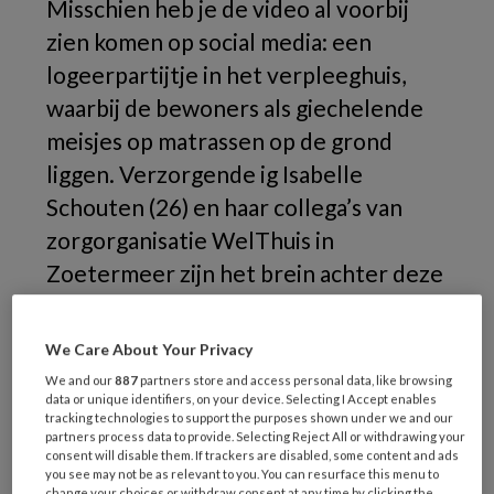
Misschien heb je de video al voorbij
zien komen op social media: een
logeerpartijtje in het verpleeghuis,
waarbij de bewoners als giechelende
meisjes op matrassen op de grond
liggen. Verzorgende ig Isabelle
Schouten (26) en haar collega’s van
zorgorganisatie WelThuis in
Zoetermeer zijn het brein achter deze
actie, hoe hebben ze dit geregeld?
We Care About Your Privacy
We and our
887
partners store and access personal data, like browsing
data or unique identifiers, on your device. Selecting I Accept enables
tracking technologies to support the purposes shown under we and our
partners process data to provide. Selecting Reject All or withdrawing your
consent will disable them. If trackers are disabled, some content and ads
you see may not be as relevant to you. You can resurface this menu to
change your choices or withdraw consent at any time by clicking the