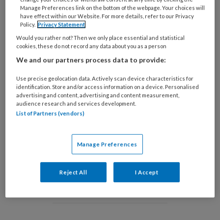
Manage Preferences link on the bottom of the webpage. Your choices will
have effect within our Website. For more details, refer to our Privacy
Policy.
Privacy Statement
Would you rather not? Then we only place essential and statistical
cookies, these do not record any data about you as a person
We and our partners process data to provide:
De bewoners hebben dikke pret met de verzorgenden tijdens het
'logeerpartijtje', Isabelle staat tweede van rechts op de foto.
Use precise geolocation data. Actively scan device characteristics for
Wat een heerlijke video, en hij
identification. Store and/or access information on a device. Personalised
advertising and content, advertising and content measurement,
audience research and services development.
List of Partners (vendors)
PREMIUM
Manage Preferences
Wil je dit artikel lezen?
Neem een maandabonnement op TVV
Reject All
I Accept
voor maar €6,- per maand!