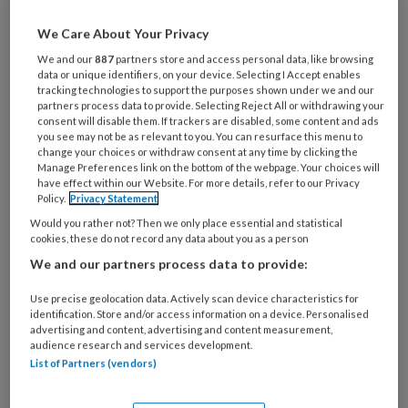
brengen verzorgenden soms in
verwarring. Wanneer ben je bekwaam,
We Care About Your Privacy
wanneer ben je bevoegd en wat
We and our
887
partners store and access personal data, like browsing
data or unique identifiers, on your device. Selecting I Accept enables
betekent dit voor je werk?
tracking technologies to support the purposes shown under we and our
partners process data to provide. Selecting Reject All or withdrawing your
consent will disable them. If trackers are disabled, some content and ads
Wat is het verschil tussen
you see may not be as relevant to you. You can resurface this menu to
bekwaam
change your choices or withdraw consent at any time by clicking the
Manage Preferences link on the bottom of the webpage. Your choices will
have effect within our Website. For more details, refer to our Privacy
Policy.
Privacy Statement
Would you rather not? Then we only place essential and statistical
PREMIUM
cookies, these do not record any data about you as a person
We and our partners process data to provide:
Use precise geolocation data. Actively scan device characteristics for
identification. Store and/or access information on a device. Personalised
Bekijk de mogelijkheden
advertising and content, advertising and content measurement,
audience research and services development.
List of Partners (vendors)
Al abonnee?
Log dan in