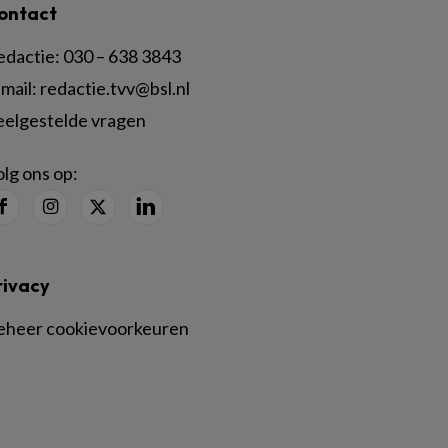
ontact
edactie:
030 – 638 3843
mail:
redactie.tvv@bsl.nl
eelgestelde vragen
lg ons op:
rivacy
eheer cookievoorkeuren