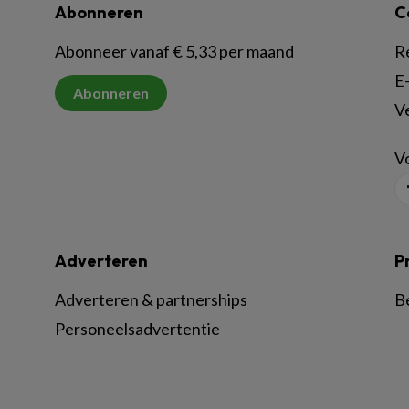
Abonneren
C
Abonneer vanaf € 5,33 per maand
R
E-
Abonneren
V
Vo
Adverteren
P
Adverteren & partnerships
B
Personeelsadvertentie