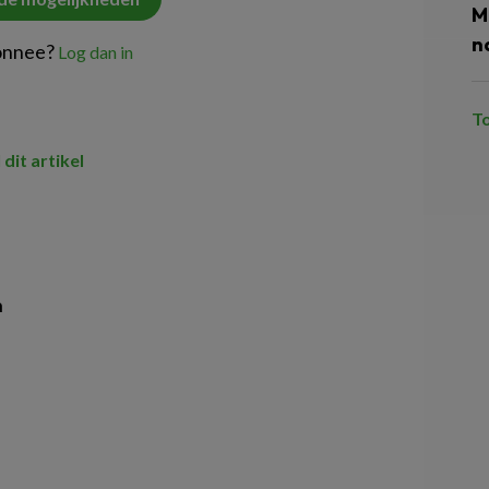
M
n
onnee?
Log dan in
T
 dit artikel
n