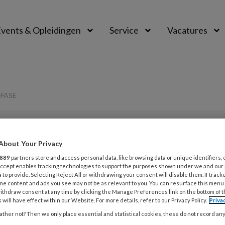
vents & Opleidingen
Service
Vacatures
 FASE
PREMIUM
About Your Privacy
L
889
partners store and access personal data, like browsing data or unique identifiers, 
Opslaan
Reacties
Delen
0
 Accept enables tracking technologies to support the purposes shown under we and our
 to provide. Selecting Reject All or withdrawing your consent will disable them. If track
me content and ads you see may not be as relevant to you. You can resurface this menu
 in de palliatieve
ithdraw consent at any time by clicking the Manage Preferences link on the bottom of 
20
 will have effect within our Website. For more details, refer to our Privacy Policy.
Priva
H
ther not? Then we only place essential and statistical cookies, these do not record an
k