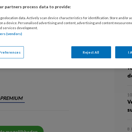
r partners process data to provide:
Els Quaegebeur
geolocation data. Actively scan device characteristics for identification. Store and/or 
29
 on a device. Personalised advertising and content, advertising and content measurem
O
d services development.
t Sander de Hosson publiceerde in
a
tners (vendors)
et
. Sinds kort is zijn nieuwste boek
en
verkrijgbaar, waarin hij facetten
23
Preferences
Reject All
I 
al in
TVV
: een fragment hieruit.
O
t
d
10
PREMIUM
V
s
8 
 de mogelijkheden