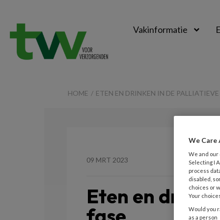
Vakinformatie
E
TVV
HOME
ETEN EN DRINKEN IN DE PALLIATIEVE
We Care 
We and our
09 MRT 2023
Selecting I
process data
disabled, so
Eten en drinken
choices or w
Your choices
fase
Would you ra
as a person