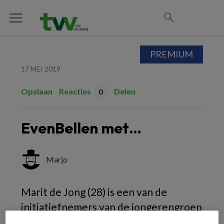
PREMIUM
17 MEI 2019
Opslaan
Reacties
Delen
0
EvenBellen met…
Marjo
Marit de Jong (28) is een van de
initiatiefnemers van de jongerengroep
TDO (Tegen De