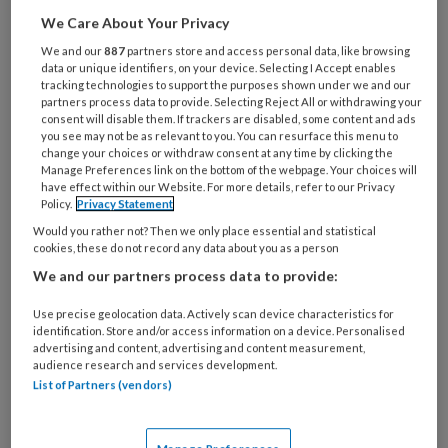
Onverschilligheid). Met hun manifest
We Care About Your Privacy
"Geef ouderen hun stem terug" hopen
We and our
887
partners store and access personal data, like browsing
data or unique identifiers, on your device. Selecting I Accept enables
ze de situatie in de ouderenzorg te
tracking technologies to support the purposes shown under we and our
partners process data to provide. Selecting Reject All or withdrawing your
verbeteren.
consent will disable them. If trackers are disabled, some content and ads
you see may not be as relevant to you. You can resurface this menu to
change your choices or withdraw consent at any time by clicking the
Dit manifest begon met in ’n
Manage Preferences link on the bottom of the webpage. Your choices will
have effect within our Website. For more details, refer to our Privacy
Policy.
Privacy Statement
Would you rather not? Then we only place essential and statistical
cookies, these do not record any data about you as a person
PREMIUM
We and our partners process data to provide:
Use precise geolocation data. Actively scan device characteristics for
identification. Store and/or access information on a device. Personalised
advertising and content, advertising and content measurement,
Bekijk de mogelijkheden
audience research and services development.
List of Partners (vendors)
Al abonnee?
Log dan in