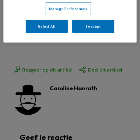
Manage Preferences
Bekijk de mogelijkheden
Reject All
I Accept
Al abonnee?
Log dan in
Reageer op dit artikel
Deel dit artikel
Caroline Hanrath
Geef je reactie