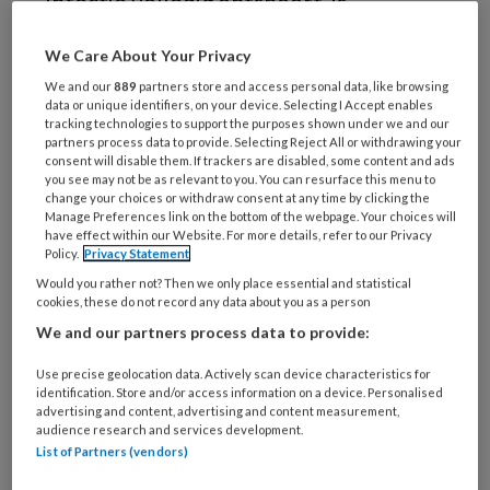
infectie volledig ontspoort, is
doodsoorzaak nummer één op de
We Care About Your Privacy
intensive care. Dat komt doordat vaak
We and our
889
partners store and access personal data, like browsing
te laat wordt gediagnosticeerd.
data or unique identifiers, on your device. Selecting I Accept enables
tracking technologies to support the purposes shown under we and our
Verzorgenden spelen een cruciale rol
partners process data to provide. Selecting Reject All or withdrawing your
bij vroegsignalering van sepsis. Door
consent will disable them. If trackers are disabled, some content and ads
you see may not be as relevant to you. You can resurface this menu to
de symptomen tijdig te herkennen en
change your choices or withdraw consent at any time by clicking the
Manage Preferences link on the bottom of the webpage. Your choices will
onmiddellijk aan de bel te trekken,
have effect within our Website. For more details, refer to our Privacy
Policy.
Privacy Statement
vergroten zij de overlevingskansen
Would you rather not? Then we only place essential and statistical
van hun cliënt of bewoner.
cookies, these do not record any data about you as a person
We and our partners process data to provide:
Volgens schattingen krijgen in Nederland 13
Use precise geolocation data. Actively scan device characteristics for
identification. Store and/or access information on a device. Personalised
advertising and content, advertising and content measurement,
audience research and services development.
PREMIUM
List of Partners (vendors)