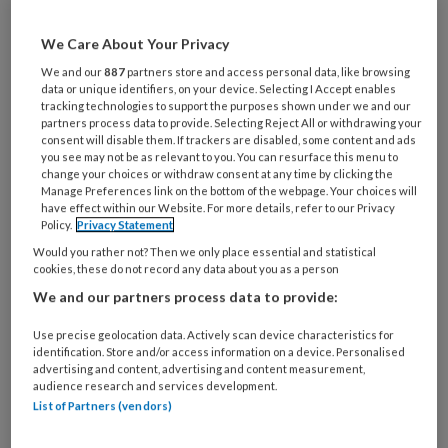
Mannen in de zorg moet je soms met
een vergrootglas zoeken. Maar ze zijn
We Care About Your Privacy
er écht! Deze zeven mannelijke
We and our
887
partners store and access personal data, like browsing
data or unique identifiers, on your device. Selecting I Accept enables
verzorgenden zijn trots op hun werk
tracking technologies to support the purposes shown under we and our
en vertellen graag over de
partners process data to provide. Selecting Reject All or withdrawing your
consent will disable them. If trackers are disabled, some content and ads
toegevoegde waarde van mannen in de
you see may not be as relevant to you. You can resurface this menu to
change your choices or withdraw consent at any time by clicking the
zorg. In de hoop dat ze andere mannen
Manage Preferences link on the bottom of the webpage. Your choices will
have effect within our Website. For more details, refer to our Privacy
inspireren om hun voorbeeld te
Policy.
Privacy Statement
volgen.
Would you rather not? Then we only place essential and statistical
cookies, these do not record any data about you as a person
DYLAN VAN ERKELENS (21),
We and our partners process data to provide:
VERZORGENDE IG,
Use precise geolocation data. Actively scan device characteristics for
identification. Store and/or access information on a device. Personalised
advertising and content, advertising and content measurement,
audience research and services development.
List of Partners (vendors)
PREMIUM