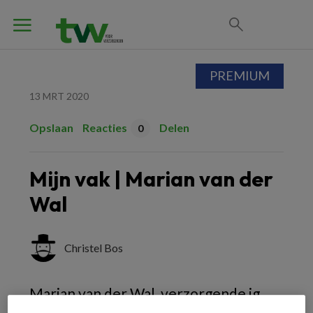
PREMIUM
13 MRT 2020
Opslaan
Reacties
Delen
0
Mijn vak | Marian van der
Wal
Christel Bos
Marian van der Wal, verzorgende ig,