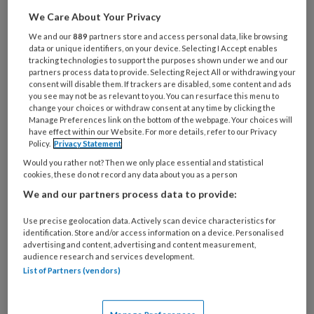
combineert zorg en welzijn bij zorg-
We Care About Your Privacy
centrum de Blanckenborg in Blijham.
We and our
889
partners store and access personal data, like browsing
'De grootste uitdaging is rust en
data or unique identifiers, on your device. Selecting I Accept enables
veiligheid bieden'
tracking technologies to support the purposes shown under we and our
partners process data to provide. Selecting Reject All or withdrawing your
consent will disable them. If trackers are disabled, some content and ads
‘Geduld en flexibiliteit. Ik wist niet
you see may not be as relevant to you. You can resurface this menu to
change your choices or withdraw consent at any time by clicking the
Manage Preferences link on the bottom of the webpage. Your choices will
have effect within our Website. For more details, refer to our Privacy
Policy.
Privacy Statement
PREMIUM
Would you rather not? Then we only place essential and statistical
cookies, these do not record any data about you as a person
We and our partners process data to provide:
Use precise geolocation data. Actively scan device characteristics for
identification. Store and/or access information on a device. Personalised
Bekijk de mogelijkheden
advertising and content, advertising and content measurement,
audience research and services development.
List of Partners (vendors)
Al abonnee?
Log dan in