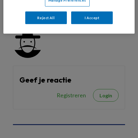
Manage Preferences
Reageer op dit artikel
Deel dit artikel
Reject All
I Accept
Christel Bos
Geef je reactie
Registreren
Login